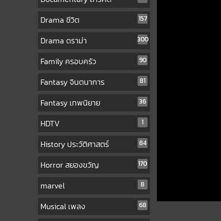
Drama ชีวิต
157
Drama ดราม่า
300
Family ครอบครัว
90
Fantasy จินตนาการ
81
Fantasy เทพนิยาย
36
HDTV
1
History ประวัติศาสตร์
84
Horror สยองขวัญ
170
marvel
8
Musical เพลง
68