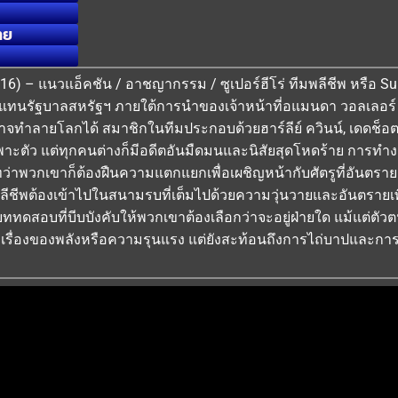
ทย
16) – แนวแอ็คชัน / อาชญากรรม / ซูเปอร์ฮีโร่ ทีมพลีชีพ หรือ Sui
ายแทนรัฐบาลสหรัฐฯ ภายใต้การนำของเจ้าหน้าที่อแมนดา วอลเลอร์ 
อาจทำลายโลกได้ สมาชิกในทีมประกอบด้วยฮาร์ลีย์ ควินน์, เดดช็อต
ะตัว แต่ทุกคนต่างก็มีอดีตอันมืดมนและนิสัยสุดโหดร้าย การทำงานร
่าพวกเขาก็ต้องฝืนความแตกแยกเพื่อเผชิญหน้ากับศัตรูที่อันตรายกว
พลีชีพต้องเข้าไปในสนามรบที่เต็มไปด้วยความวุ่นวายและอันตรายเ
นบททดสอบที่บีบบังคับให้พวกเขาต้องเลือกว่าจะอยู่ฝ่ายใด แม้แต่ตั
ยงแค่เรื่องของพลังหรือความรุนแรง แต่ยังสะท้อนถึงการไถ่บาปและ