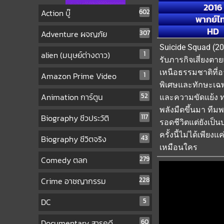
2016
Action บู๊
602
พากย์ไ
HD
Adventure ผจญภัย
307
Suicide Squad (20
alien (มนุษย์ต่างดาว)
1
รับภารกิจเสี่ยงต
เหนือธรรมชาติที่
Amazon Prime Video
1
พิเศษและทักษะเฉพา
Animation การ์ตูน
52
และความขัดแย้ง ทว
พลังมืดขึ้นมา ทีม
Biography ชีวประวัติ
117
รอดชีวิตแต่ยังเป็
ครั้งนี้ไม่ได้เพี
Biography ชีวิตจริง
43
เหมือนใคร
Comedy ตลก
279
Crime อาชญากรรม
228
DC
5
Documentary สารคดี
60