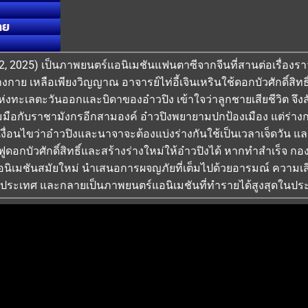
ทย
 2, 2025) เป็นภาพยนตร์แอนิเมชันแฟนตาซีจากจีนที่สานต่อเรื่อ
กาย เหลือเพียงวิญญาณ อาจารย์ไท่อี้เจินเหรินใช้ดอกบัวศักดิ์สิทธิ์เจ็
งทะเลตะวันออกและบิดาของอ๋าวปิง เข้าใจว่าลูกชายเสียชีวิต จึงสั่ง
มือกับราชามังกรอีกสามองค์ อ๋าวปิงพยายามปกป้องเมือง แต่ร่างก
ื่อนไขว่าอ๋าวปิงและนาจาจะต้องแบ่งร่างกันใช้เป็นเวลาเจ็ดวัน และ
นฟูดอกบัวศักดิ์สิทธิ์และสร้างร่างใหม่ให้อ๋าวปิงได้ หากทำสำเร็จ
อนิเมชันสมัยใหม่ นำเสนอการผจญภัยที่เต็มไปด้วยอารมณ์ ความเสี
ระเทศ และกลายเป็นภาพยนตร์แอนิเมชันที่ทำรายได้สูงสุดในประวั