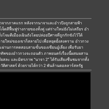
งราวจากภาคแรก หลังจากนาจาและอ๋าวปิงถูกสายฟ้า
ดสีฟื้นฟูร่างกายของทั้งคู่ แต่ร่างใหม่ยังไม่เสถียร อ๋า
โจมตีเมืองเฉินถังโดยปล่อยปีศาจที่ถูกกักขังไว้ใต้
ายใหม่ของเขาก็สลายไป เพื่อหยุดยั้งสงคราม อ๋าวกวง
ผ่านการทดสอบสามขั้นของเซียนอู๋เลี่ยง เพื่อรับยา
 กองทัพของอ๋าวกวงจะถอนตัว ภาพยนตร์เรื่องนี้ผสมผสาน
ยสละ และมิตรภาพ “นาจา 2” ได้รับเสียงชื่นชมจากทั้ง
ติศาสตร์ ด้วยรายได้กว่า 2 พันล้านดอลลาร์สหรัฐ