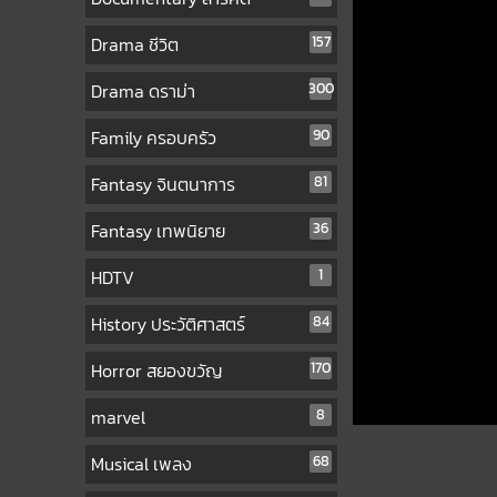
Drama ชีวิต
157
Drama ดราม่า
300
Family ครอบครัว
90
Fantasy จินตนาการ
81
Fantasy เทพนิยาย
36
HDTV
1
History ประวัติศาสตร์
84
Horror สยองขวัญ
170
marvel
8
Musical เพลง
68