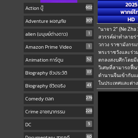
2025
Action บู๊
602
พากย์ไ
HD
Adventure ผจญภัย
307
“นาจา 2” (Ne Zha
alien (มนุษย์ต่างดาว)
1
สวรรค์ผ่าทำลายร่าง
วกวง ราชามังกรแห่
Amazon Prime Video
1
พระราชวังและร่วม
Animation การ์ตูน
52
ตกลงสงบศึกโดยมีเง
วิเศษที่สามารถฟื้
Biography ชีวประวัติ
117
ตำนานจีนเข้ากับแ
ในประเทศและต่างป
Biography ชีวิตจริง
43
Comedy ตลก
279
Crime อาชญากรรม
228
DC
5
Documentary สารคดี
60