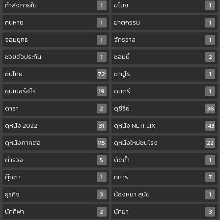
กำลังภายใน
1
ขโมย
1
คนหาย
1
ฆ่าตกรรม
1
จอมยุทธ
1
จักรวาล
1
ช่วยตัวประกัน
1
ซอมบี้
2
ซับไทย
72
ซามูไร
1
ซุปเปอร์ฮีโร่
19
ดนตรี
1
ดารา
2
ดูซีรี่ย์
36
ดูหนัง 2022
31
ดูหนัง NETFLIX
143
ดูหนังภาคต่อ
115
ดูหนังใหม่ชนโรง
22
ตำรวจ
5
ติดถ้ำ
1
ตุ๊กตา
1
ทหาร
7
ธุรกิจ
3
น้องหมา สุนัข
1
นักกีฬา
2
นักฆ่า
3