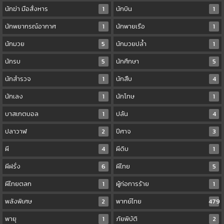
นักฆ่า มือสั่งหาร
1
นักบิน
1
นักพยากรณ์อากาศ
1
นักพายเรือ
1
นักมวย
5
นักมวยปล้ำ
1
นักรบ
5
นักศึกษา
5
นักสำรวจ
1
นักสืบ
4
นักเลง
1
นักโทษ
1
บาสเกตบอล
1
ปล้น
4
ปลาวาฬ
2
ปีศาจ
3
ผี
4
ผีดิบ
1
ผีฝรั่ง
6
ผีไทย
5
ผีไทยตลก
1
ผู้ก่อการร้าย
1
พลังพิเศษ
2
พากย์ไทย
479
พายุ
1
ภัยพิบัติ
2