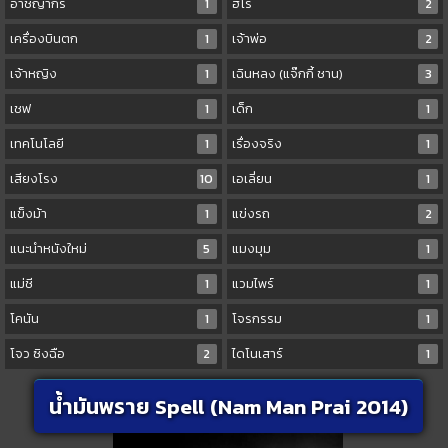
อาชญากร
1
ฮีโร่
2
เครื่องบินตก
1
เจ้าพ่อ
2
เจ้าหญิง
1
เฉินหลง (แจ๊กกี้ ชาน)
3
เชฟ
1
เด็ก
1
เทคโนโลยี
1
เรื่องจริง
1
เสียงโรง
10
เอเลี่ยน
1
แข็งม้า
1
แข่งรถ
2
แนะนำหนังใหม่
5
แมงมุม
1
แม่ชี
1
แวมไพร์
1
โคนัน
1
โจรกรรม
1
โจว ซิงฉือ
2
ไดโนเสาร์
1
น้ำมันพราย Spell (Nam Man Prai 2014)