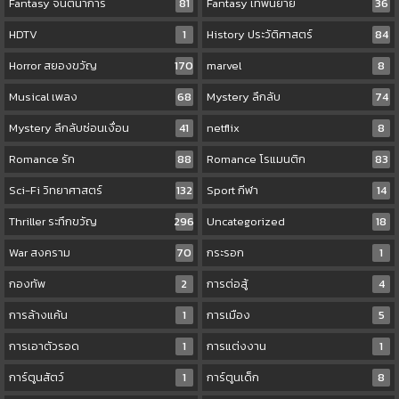
Fantasy จินตนาการ
81
Fantasy เทพนิยาย
36
HDTV
1
History ประวัติศาสตร์
84
Horror สยองขวัญ
170
marvel
8
Musical เพลง
68
Mystery ลึกลับ
74
Mystery ลึกลับซ่อนเงื่อน
41
netflix
8
Romance รัก
88
Romance โรแมนติก
83
Sci-Fi วิทยาศาสตร์
132
Sport กีฬา
14
Thriller ระทึกขวัญ
296
Uncategorized
18
War สงคราม
70
กระรอก
1
กองทัพ
2
การต่อสู้
4
การล้างแค้น
1
การเมือง
5
การเอาตัวรอด
1
การแต่งงาน
1
การ์ตูนสัตว์
1
การ์ตูนเด็ก
8