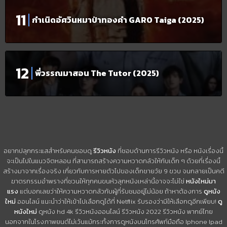
กำเนิดอัศวินหมาป่าทองคำ GARO Taiga (2025)
พี่วรรณมาสอน The Tutor (2025)
อยากปลุกกระแสสำหรับคนชอบดู
รีวิวหนัง
ที่ชอบด้านการรีวิวหนัง หรือ หนังเรื่องนี้
จะเป็นไปในแนวจิตหลอน ที่สามารถสร้างความหวาดกลัวให้กับเด็ก ๆ ด้วยที่เรื่องนี้
สร้างมาจากเรื่องจริง เกี่ยวกับการหายตัวไปของเด็กชายวัย 9 ขวบ จนกลายเป็นคดี
ฆาตรกรรมอำพรางที่ชวนให้ทุกคนขนหัวลุกหนังเหล่านี้อาจจะไม่ใช่
หนังใหม่มา
แรง
แต่บอกเลยว่าให้ความหวาดกลัวกับผู้ที่รับชมอยู่ไม่น้อย ถ้าหาต้องการ
ดูหนัง
ใหม่
ออนไลน์ แนะนำว่าให้เข้าไปเลือกดูได้ที่ Netflix รับรองว่ามีให้เลือกดูอีกเพียบ!
ดู
หนังใหม่
ดูหนัง hd 4k รีวิวหนังออนไลน์ รีวิวหนัง 2022 รีวิวหนัง พากย์ไทย
นอกจากในโรงภาพยนต์ไม่เว้นแม้กระทั้งการดูหนังบนโทรศัพท์มือถือ Iphone Ipad