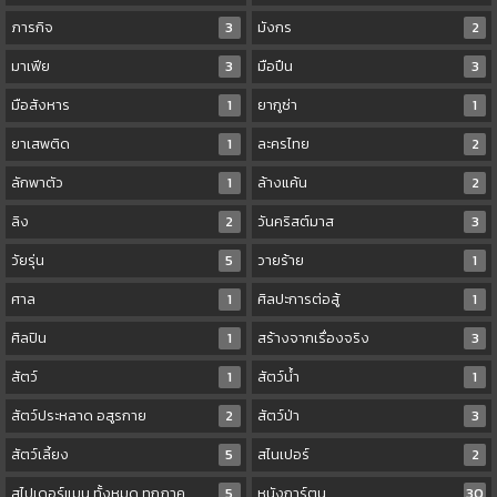
ภารกิจ
3
มังกร
2
มาเฟีย
3
มือปืน
3
มือสังหาร
1
ยากูซ่า
1
ยาเสพติด
1
ละครไทย
2
ลักพาตัว
1
ล้างแค้น
2
ลิง
2
วันคริสต์มาส
3
วัยรุ่น
5
วายร้าย
1
ศาล
1
ศิลปะการต่อสู้
1
ศิลปิน
1
สร้างจากเรื่องจริง
3
สัตว์
1
สัตว์น้ำ
1
สัตว์ประหลาด อสูรกาย
2
สัตว์ป่า
3
สัตว์เลี้ยง
5
สไนเปอร์
2
สไปเดอร์แมน ทั้งหมด ทุกภาค
5
หนังการ์ตูน
30