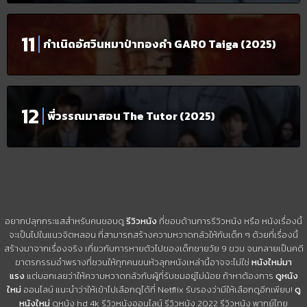
กำเนิดอัศวินหมาป่าทองคำ GARO Taiga (2025)
พี่วรรณมาสอน The Tutor (2025)
อยากปลุกกระแสสำหรับคนชอบดู
รีวิวหนัง
ที่ชอบด้านการรีวิวหนัง หรือ หนังเรื่องนี้
จะเป็นไปในแนวจิตหลอน ที่สามารถสร้างความหวาดกลัวให้กับเด็ก ๆ ด้วยที่เรื่องนี้
สร้างมาจากเรื่องจริง เกี่ยวกับการหายตัวไปของเด็กชายวัย 9 ขวบ จนกลายเป็นคดี
ฆาตรกรรมอำพรางที่ชวนให้ทุกคนขนหัวลุกหนังเหล่านี้อาจจะไม่ใช่
หนังใหม่มา
แรง
แต่บอกเลยว่าให้ความหวาดกลัวกับผู้ที่รับชมอยู่ไม่น้อย ถ้าหาต้องการ
ดูหนัง
ใหม่
ออนไลน์ แนะนำว่าให้เข้าไปเลือกดูได้ที่ Netflix รับรองว่ามีให้เลือกดูอีกเพียบ!
ดู
หนังใหม่
ดูหนัง hd 4k รีวิวหนังออนไลน์ รีวิวหนัง 2022 รีวิวหนัง พากย์ไทย