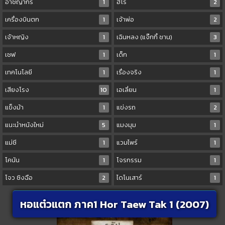
อาชญากร
1
ฮีโร่
2
เครื่องบินตก
1
เจ้าพ่อ
2
เจ้าหญิง
1
เฉินหลง (แจ๊กกี้ ชาน)
3
เชฟ
1
เด็ก
1
เทคโนโลยี
1
เรื่องจริง
1
เสียงโรง
10
เอเลี่ยน
1
แข็งม้า
1
แข่งรถ
2
แนะนำหนังใหม่
5
แมงมุม
1
แม่ชี
1
แวมไพร์
1
โคนัน
1
โจรกรรม
1
โจว ซิงฉือ
2
ไดโนเสาร์
1
หอแต๋วแตก ภาค1 Hor Taew Tak 1 (2007)