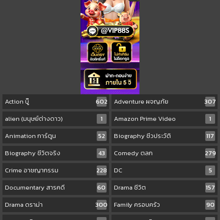
Action บู๊
602
Adventure ผจญภัย
307
alien (มนุษย์ต่างดาว)
1
Amazon Prime Video
1
Animation การ์ตูน
52
Biography ชีวประวัติ
117
Biography ชีวิตจริง
43
Comedy ตลก
279
Crime อาชญากรรม
228
DC
5
Documentary สารคดี
60
Drama ชีวิต
157
Drama ดราม่า
300
Family ครอบครัว
90