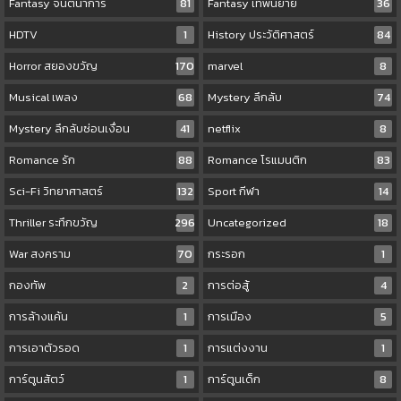
Fantasy จินตนาการ
81
Fantasy เทพนิยาย
36
HDTV
1
History ประวัติศาสตร์
84
Horror สยองขวัญ
170
marvel
8
Musical เพลง
68
Mystery ลึกลับ
74
Mystery ลึกลับซ่อนเงื่อน
41
netflix
8
Romance รัก
88
Romance โรแมนติก
83
Sci-Fi วิทยาศาสตร์
132
Sport กีฬา
14
Thriller ระทึกขวัญ
296
Uncategorized
18
War สงคราม
70
กระรอก
1
กองทัพ
2
การต่อสู้
4
การล้างแค้น
1
การเมือง
5
การเอาตัวรอด
1
การแต่งงาน
1
การ์ตูนสัตว์
1
การ์ตูนเด็ก
8