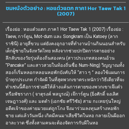
ชมหนังตัวอย่าง : หอแต๋วแตก ภาค1 Hor Taew Tak 1
(2007)
เรื่องย่อ : หอแต๋วแตก ภาค1 Hor Taew Tak 1 (2007) เรื่องย่อ :
Taew, การ์ตูน, Mot-dum และ Songkram เป็น Katoey (ลาก
ราชินี) อายุสี่ขวบ แต่ยังคงอุกอาจที่ทำงานบ้านกินนอนสำหรับ
เด็กผู้ชายในจังหวัดไทย หลังจากช่วยปกปิดการตายอย่าง
ลึกลับของวัยรุ่นท้องถิ่นสองคน (สาวประเภทสองคนอ้วน
“Pancake” และสาวสวยในท้องถิ่นชื่อ Num-Ning) วิญญาณทั้ง
สองก็เริ่มหลอกหลอนหอพักบังคับให้ “สาว ๆ ” ลองใช้แผนการ
บ้าทุกประเภท กำจัดผี ในที่สุดพวกเขาตระหนักว่าวิธีเดียวที่จะ
ทำเช่นนี้คือการช่วยผีให้ล้างแค้นการตายของพวกเขาเจ๊แต๋ว
หรือพัชราภา ( จาตุรงค์ พลบูรณ์) เจ๊การ์ตูน (ยิ่งศักดิ์ จงเลิศ
เจษฎาวงศ์) และ มดดำ (เอกชัย ศรีวิชัย) สาม กะเทยรุ่นใหญ่
อดีตเจ้าของค่ายมวยแต่ถูกโกง จึงมาร่วมลงทุนสร้างหอพัก
ชาย แต่แล้ววันหนึ่ง เกิดมีคนมาเสียชีวิตในหอ กลายเป็นผีออก
อาละวาด ซึ่งทั้งสามคนจะต้องจัดการกับผีในหอ