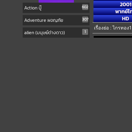
2001
Action บู๊
602
พากย์ไ
HD
Adventure ผจญภัย
307
เรื่องย่อ : ไกรทอ
alien (มนุษย์ต่างดาว)
1
Amazon Prime Video
1
Animation การ์ตูน
52
Biography ชีวประวัติ
117
Biography ชีวิตจริง
43
Comedy ตลก
279
Crime อาชญากรรม
228
DC
5
Documentary สารคดี
60