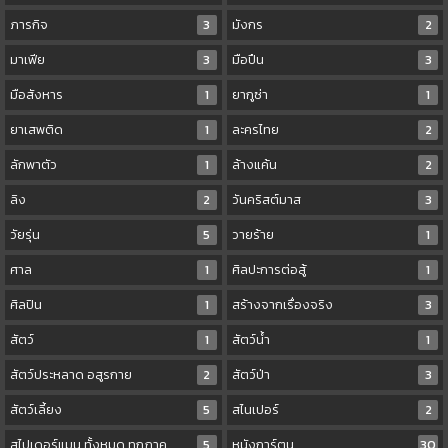
ภารกิจ
3
มังกร
2
มาเฟีย
3
มือปืน
3
มือสังหาร
1
ยากูซ่า
1
ยาเสพติด
1
ละครไทย
2
ลักพาตัว
1
ล้างแค้น
2
ลิง
2
วันคริสต์มาส
3
วัยรุ่น
5
วายร้าย
1
ศาล
1
ศิลปะการต่อสู้
1
ศิลปิน
1
สร้างจากเรื่องจริง
3
สัตว์
1
สัตว์น้ำ
1
สัตว์ประหลาด อสูรกาย
2
สัตว์ป่า
3
สัตว์เลี้ยง
5
สไนเปอร์
2
สไปเดอร์แมน ทั้งหมด ทุกภาค
5
หนังการ์ตูน
30