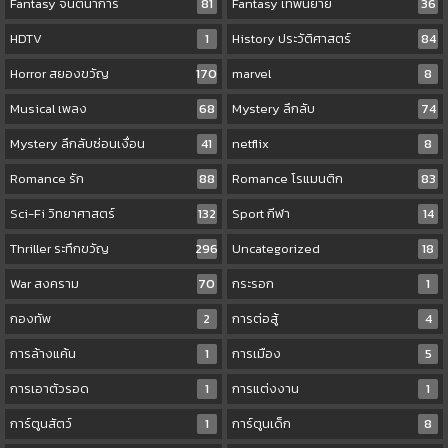
Fantasy จินตนาการ
81
Fantasy เทพนิยาย
36
HDTV
1
History ประวัติศาสตร์
84
Horror สยองขวัญ
170
marvel
8
Musical เพลง
68
Mystery ลึกลับ
74
Mystery ลึกลับซ่อนเงื่อน
41
netflix
8
Romance รัก
88
Romance โรแมนติก
83
Sci-Fi วิทยาศาสตร์
132
Sport กีฬา
14
Thriller ระทึกขวัญ
296
Uncategorized
18
War สงคราม
70
กระรอก
1
กองทัพ
2
การต่อสู้
4
การล้างแค้น
1
การเมือง
5
การเอาตัวรอด
1
การแต่งงาน
1
การ์ตูนสัตว์
1
การ์ตูนเด็ก
8