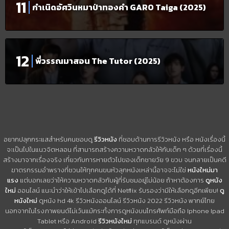
กำเนิดอัศวินหมาป่าทองคำ GARO Taiga (2025)
พี่วรรณมาสอน The Tutor (2025)
อยากปลุกกระแสสำหรับคนชอบดู
รีวิวหนัง
ที่ชอบด้านการรีวิวหนัง หรือ หนังเรื่องนี้
จะเป็นไปในแนวจิตหลอน ที่สามารถสร้างความหวาดกลัวให้กับเด็ก ๆ ด้วยที่เรื่องนี้
สร้างมาจากเรื่องจริง เกี่ยวกับการหายตัวไปของเด็กชายวัย 9 ขวบ จนกลายเป็นคดี
ฆาตรกรรมอำพรางที่ชวนให้ทุกคนขนหัวลุกหนังเหล่านี้อาจจะไม่ใช่
หนังใหม่มา
แรง
แต่บอกเลยว่าให้ความหวาดกลัวกับผู้ที่รับชมอยู่ไม่น้อย ถ้าหาต้องการ
ดูหนัง
ใหม่
ออนไลน์ แนะนำว่าให้เข้าไปเลือกดูได้ที่ Netflix รับรองว่ามีให้เลือกดูอีกเพียบ!
ดู
หนังใหม่
ดูหนัง hd 4k รีวิวหนังออนไลน์ รีวิวหนัง 2022 รีวิวหนัง พากย์ไทย
นอกจากในโรงภาพยนต์ไม่เว้นแม้กระทั้งการดูหนังบนโทรศัพท์มือถือ Iphone Ipad
Tablet หรือ Android
รีวิวหนังใหม่
ทุกแบรนด์ ดูหนังผ่าน