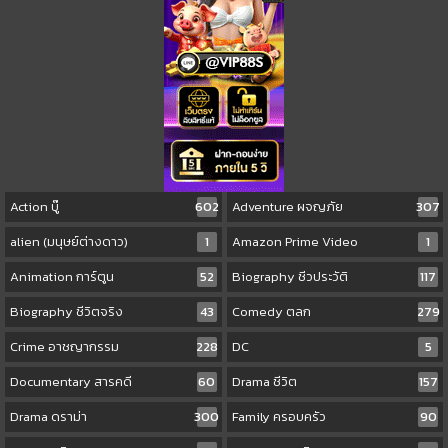
Action บู๊
602
Adventure ผจญภัย
307
alien (มนุษย์ต่างดาว)
1
Amazon Prime Video
1
Animation การ์ตูน
52
Biography ชีวประวัติ
117
Biography ชีวิตจริง
43
Comedy ตลก
279
Crime อาชญากรรม
228
DC
5
Documentary สารคดี
60
Drama ชีวิต
157
Drama ดราม่า
300
Family ครอบครัว
90