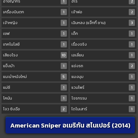
อาชญากร
1
ฮีโร่
2
เครื่องบินตก
1
เจ้าพ่อ
2
เจ้าหญิง
1
เฉินหลง (แจ๊กกี้ ชาน)
3
เชฟ
1
เด็ก
1
เทคโนโลยี
1
เรื่องจริง
1
เสียงโรง
10
เอเลี่ยน
1
แข็งม้า
1
แข่งรถ
2
แนะนำหนังใหม่
5
แมงมุม
1
แม่ชี
1
แวมไพร์
1
โคนัน
1
โจรกรรม
1
โจว ซิงฉือ
2
ไดโนเสาร์
1
American Sniper อเมริกัน สไนเปอร์ (2014)