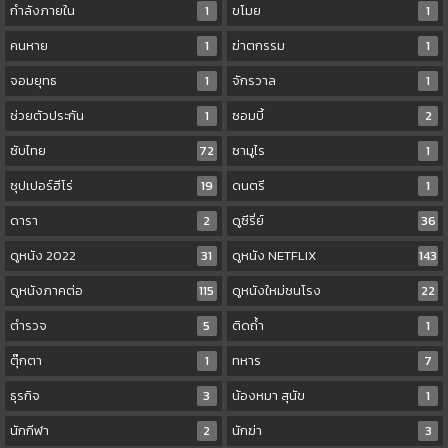
กำลังภายใน
1
ขโมย
1
คนหาย
1
ฆ่าตกรรม
1
จอมยุทธ
1
จักรวาล
1
ช่วยตัวประกัน
1
ซอมบี้
2
ซับไทย
72
ซามูไร
1
ซุปเปอร์ฮีโร่
19
ดนตรี
1
ดารา
2
ดูซีรี่ย์
36
ดูหนัง 2022
31
ดูหนัง NETFLIX
143
ดูหนังภาคต่อ
115
ดูหนังใหม่ชนโรง
22
ตำรวจ
5
ติดถ้ำ
1
ตุ๊กตา
1
ทหาร
7
ธุรกิจ
3
น้องหมา สุนัข
1
นักกีฬา
2
นักฆ่า
3