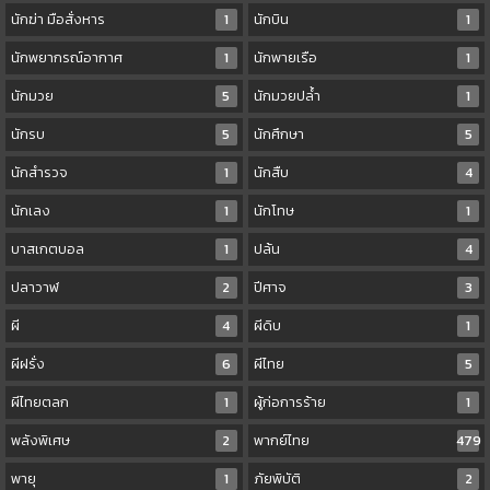
นักฆ่า มือสั่งหาร
1
นักบิน
1
นักพยากรณ์อากาศ
1
นักพายเรือ
1
นักมวย
5
นักมวยปล้ำ
1
นักรบ
5
นักศึกษา
5
นักสำรวจ
1
นักสืบ
4
นักเลง
1
นักโทษ
1
บาสเกตบอล
1
ปล้น
4
ปลาวาฬ
2
ปีศาจ
3
ผี
4
ผีดิบ
1
ผีฝรั่ง
6
ผีไทย
5
ผีไทยตลก
1
ผู้ก่อการร้าย
1
พลังพิเศษ
2
พากย์ไทย
479
พายุ
1
ภัยพิบัติ
2