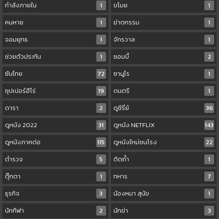
กำลังภายใน
1
ขโมย
1
คนหาย
1
ฆ่าตกรรม
1
จอมยุทธ
1
จักรวาล
1
ช่วยตัวประกัน
1
ซอมบี้
2
ซับไทย
72
ซามูไร
1
ซุปเปอร์ฮีโร่
19
ดนตรี
1
ดารา
2
ดูซีรี่ย์
36
ดูหนัง 2022
31
ดูหนัง NETFLIX
143
ดูหนังภาคต่อ
115
ดูหนังใหม่ชนโรง
22
ตำรวจ
5
ติดถ้ำ
1
ตุ๊กตา
1
ทหาร
7
ธุรกิจ
3
น้องหมา สุนัข
1
นักกีฬา
2
นักฆ่า
3