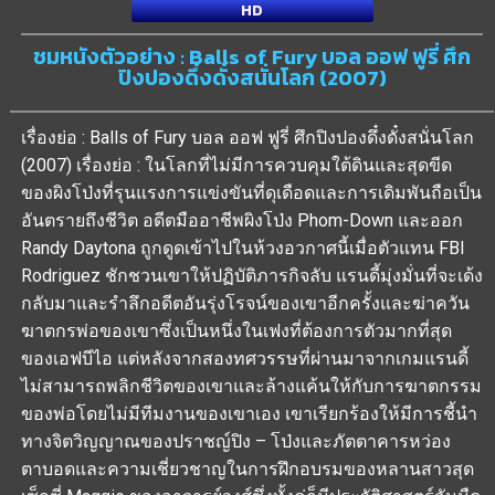
HD
ชมหนังตัวอย่าง : Balls of Fury บอล ออฟ ฟูรี่ ศึก
ปิงปองดึ๋งดั๋งสนั่นโลก (2007)
เรื่องย่อ : Balls of Fury บอล ออฟ ฟูรี่ ศึกปิงปองดึ๋งดั๋งสนั่นโลก
(2007) เรื่องย่อ : ในโลกที่ไม่มีการควบคุมใต้ดินและสุดขีด
ของผิงโป่งที่รุนแรงการแข่งขันที่ดุเดือดและการเดิมพันถือเป็น
อันตรายถึงชีวิต อดีตมืออาชีพผิงโป่ง Phom-Down และออก
Randy Daytona ถูกดูดเข้าไปในห้วงอวกาศนี้เมื่อตัวแทน FBI
Rodriguez ชักชวนเขาให้ปฏิบัติภารกิจลับ แรนดี้มุ่งมั่นที่จะเด้ง
กลับมาและรำลึกอดีตอันรุ่งโรจน์ของเขาอีกครั้งและฆ่าควัน
ฆาตกรพ่อของเขาซึ่งเป็นหนึ่งในเฟงที่ต้องการตัวมากที่สุด
ของเอฟบีไอ แต่หลังจากสองทศวรรษที่ผ่านมาจากเกมแรนดี้
ไม่สามารถพลิกชีวิตของเขาและล้างแค้นให้กับการฆาตกรรม
ของพ่อโดยไม่มีทีมงานของเขาเอง เขาเรียกร้องให้มีการชี้นำ
ทางจิตวิญญาณของปราชญ์ปิง – โป่งและภัตตาคารหว่อง
ตาบอดและความเชี่ยวชาญในการฝึกอบรมของหลานสาวสุด