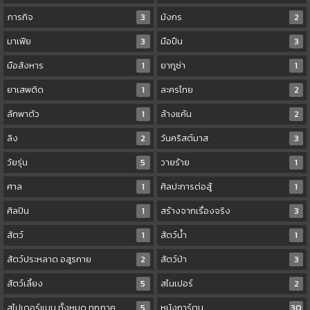
ภารกิจ
3
มังกร
2
มาเฟีย
3
มือปืน
3
มือสังหาร
1
ยากูซ่า
1
ยาเสพติด
1
ละครไทย
2
ลักพาตัว
1
ล้างแค้น
2
ลิง
2
วันคริสต์มาส
3
วัยรุ่น
5
วายร้าย
1
ศาล
1
ศิลปะการต่อสู้
1
ศิลปิน
1
สร้างจากเรื่องจริง
3
สัตว์
1
สัตว์น้ำ
1
สัตว์ประหลาด อสูรกาย
2
สัตว์ป่า
3
สัตว์เลี้ยง
5
สไนเปอร์
2
สไปเดอร์แมน ทั้งหมด ทุกภาค
5
หนังการ์ตูน
30