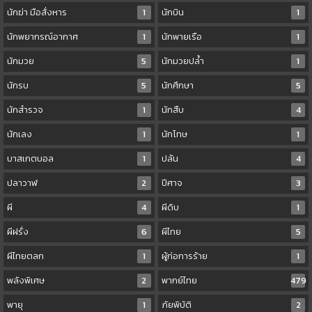
นักฆ่า มือสั่งหาร
1
นักบิน
1
นักพยากรณ์อากาศ
1
นักพายเรือ
1
นักมวย
5
นักมวยปล้ำ
1
นักรบ
5
นักศึกษา
5
นักสำรวจ
1
นักสืบ
4
นักเลง
1
นักโทษ
1
บาสเกตบอล
1
ปล้น
4
ปลาวาฬ
2
ปีศาจ
3
ผี
4
ผีดิบ
1
ผีฝรั่ง
6
ผีไทย
5
ผีไทยตลก
1
ผู้ก่อการร้าย
1
พลังพิเศษ
2
พากย์ไทย
479
พายุ
1
ภัยพิบัติ
2