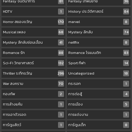
Fantasy จินตนาการ
81
Fantasy เทพนิยาย
36
HDTV
1
History ประวัติศาสตร์
84
Horror สยองขวัญ
170
marvel
8
Musical เพลง
68
Mystery ลึกลับ
74
Mystery ลึกลับซ่อนเงื่อน
41
netflix
8
Romance รัก
88
Romance โรแมนติก
83
Sci-Fi วิทยาศาสตร์
132
Sport กีฬา
14
Thriller ระทึกขวัญ
296
Uncategorized
18
War สงคราม
70
กระรอก
1
กองทัพ
2
การต่อสู้
4
การล้างแค้น
1
การเมือง
5
การเอาตัวรอด
1
การแต่งงาน
1
การ์ตูนสัตว์
1
การ์ตูนเด็ก
8