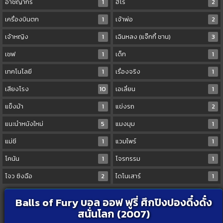
อาชญากร
1
ฮีโร่
2
เครื่องบินตก
1
เจ้าพ่อ
2
เจ้าหญิง
1
เฉินหลง (แจ๊กกี้ ชาน)
3
เชฟ
1
เด็ก
1
เทคโนโลยี
1
เรื่องจริง
1
เสียงโรง
10
เอเลี่ยน
1
แข็งม้า
1
แข่งรถ
2
แนะนำหนังใหม่
5
แมงมุม
1
แม่ชี
1
แวมไพร์
1
โคนัน
1
โจรกรรม
1
โจว ซิงฉือ
2
ไดโนเสาร์
1
Balls of Fury บอล ออฟ ฟูรี่ ศึกปิงปองดึ๋งดั๋ง
สนั่นโลก (2007)