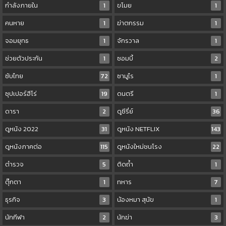
กำลังภายใน
1
ขโมย
1
คนหาย
1
ฆ่าตกรรม
1
จอมยุทธ
1
จักรวาล
1
ช่วยตัวประกัน
1
ซอมบี้
2
ซับไทย
72
ซามูไร
1
ซุปเปอร์ฮีโร่
19
ดนตรี
1
ดารา
2
ดูซีรี่ย์
36
ดูหนัง 2022
31
ดูหนัง NETFLIX
143
ดูหนังภาคต่อ
115
ดูหนังใหม่ชนโรง
22
ตำรวจ
5
ติดถ้ำ
1
ตุ๊กตา
1
ทหาร
7
ธุรกิจ
3
น้องหมา สุนัข
1
นักกีฬา
2
นักฆ่า
3