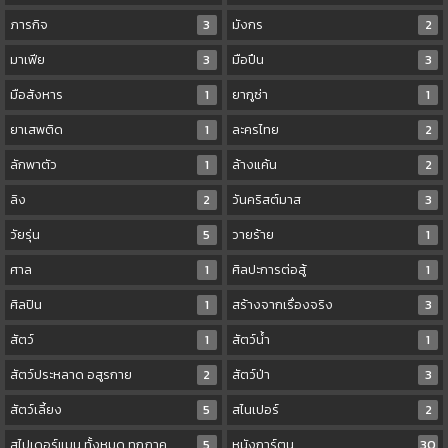
ภารกิจ
3
มังกร
2
มาเฟีย
3
มือปืน
3
มือสังหาร
1
ยากูซ่า
1
ยาเสพติด
1
ละครไทย
2
ลักพาตัว
1
ล้างแค้น
2
ลิง
2
วันคริสต์มาส
3
วัยรุ่น
5
วายร้าย
1
ศาล
1
ศิลปะการต่อสู้
1
ศิลปิน
1
สร้างจากเรื่องจริง
3
สัตว์
1
สัตว์น้ำ
1
สัตว์ประหลาด อสูรกาย
2
สัตว์ป่า
3
สัตว์เลี้ยง
5
สไนเปอร์
2
สไปเดอร์แมน ทั้งหมด ทุกภาค
5
หนังการ์ตูน
30