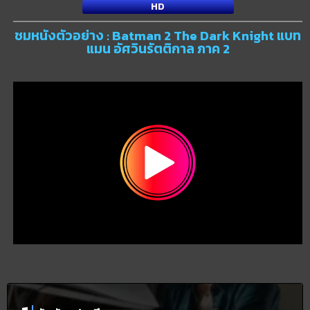
HD
ชมหนังตัวอย่าง : Batman 2 The Dark Knight แบท
แมน อัศวินรัตติกาล ภาค 2