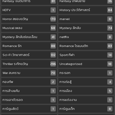
Fantasy จินตนาการ
81
Fantasy เทพนิยาย
36
HDTV
1
History ประวัติศาสตร์
84
Horror สยองขวัญ
170
marvel
8
Musical เพลง
68
Mystery ลึกลับ
74
Mystery ลึกลับซ่อนเงื่อน
41
netflix
8
Romance รัก
88
Romance โรแมนติก
83
Sci-Fi วิทยาศาสตร์
132
Sport กีฬา
14
Thriller ระทึกขวัญ
296
Uncategorized
18
War สงคราม
70
กระรอก
1
กองทัพ
2
การต่อสู้
4
การล้างแค้น
1
การเมือง
5
การเอาตัวรอด
1
การแต่งงาน
1
การ์ตูนสัตว์
1
การ์ตูนเด็ก
8