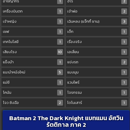
อาชญากร
1
ฮีโร่
2
เครื่องบินตก
1
เจ้าพ่อ
2
เจ้าหญิง
1
เฉินหลง (แจ๊กกี้ ชาน)
3
เชฟ
1
เด็ก
1
เทคโนโลยี
1
เรื่องจริง
1
เสียงโรง
10
เอเลี่ยน
1
แข็งม้า
1
แข่งรถ
2
แนะนำหนังใหม่
5
แมงมุม
1
แม่ชี
1
แวมไพร์
1
โคนัน
1
โจรกรรม
1
โจว ซิงฉือ
2
ไดโนเสาร์
1
Batman 2 The Dark Knight แบทแมน อัศวิน
รัตติกาล ภาค 2