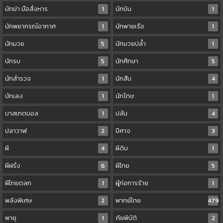
นักฆ่า มือสั่งหาร
1
นักบิน
1
นักพยากรณ์อากาศ
1
นักพายเรือ
1
นักมวย
5
นักมวยปล้ำ
1
นักรบ
5
นักศึกษา
5
นักสำรวจ
1
นักสืบ
4
นักเลง
1
นักโทษ
1
บาสเกตบอล
1
ปล้น
4
ปลาวาฬ
2
ปีศาจ
3
ผี
4
ผีดิบ
1
ผีฝรั่ง
6
ผีไทย
5
ผีไทยตลก
1
ผู้ก่อการร้าย
1
พลังพิเศษ
2
พากย์ไทย
479
พายุ
1
ภัยพิบัติ
2