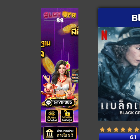
B
6.1