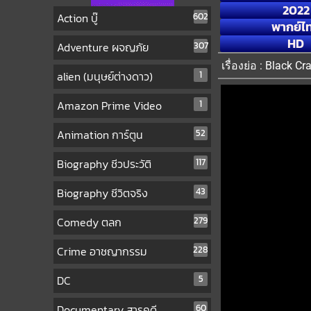
2022
Action บู๊
602
พากย์ไ
HD
Adventure ผจญภัย
307
เรื่องย่อ : Black 
alien (มนุษย์ต่างดาว)
1
Amazon Prime Video
1
Animation การ์ตูน
52
Biography ชีวประวัติ
117
Biography ชีวิตจริง
43
Comedy ตลก
279
Crime อาชญากรรม
228
DC
5
Documentary สารคดี
60