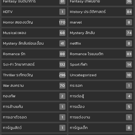
Fantasy จินตนาการ
81
Fantasy เทพนิยาย
36
HDTV
1
History ประวัติศาสตร์
84
Horror สยองขวัญ
170
marvel
8
Musical เพลง
68
Mystery ลึกลับ
74
Mystery ลึกลับซ่อนเงื่อน
41
netflix
8
Romance รัก
88
Romance โรแมนติก
83
Sci-Fi วิทยาศาสตร์
132
Sport กีฬา
14
Thriller ระทึกขวัญ
296
Uncategorized
18
War สงคราม
70
กระรอก
1
กองทัพ
2
การต่อสู้
4
การล้างแค้น
1
การเมือง
5
การเอาตัวรอด
1
การแต่งงาน
1
การ์ตูนสัตว์
1
การ์ตูนเด็ก
8