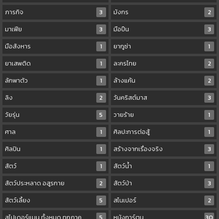
ภารกิจ
3
มังกร
2
มาเฟีย
3
มือปืน
3
มือสังหาร
1
ยากูซ่า
1
ยาเสพติด
1
ละครไทย
2
ลักพาตัว
1
ล้างแค้น
2
ลิง
2
วันคริสต์มาส
3
วัยรุ่น
5
วายร้าย
1
ศาล
1
ศิลปะการต่อสู้
1
ศิลปิน
1
สร้างจากเรื่องจริง
3
สัตว์
1
สัตว์น้ำ
1
สัตว์ประหลาด อสูรกาย
2
สัตว์ป่า
3
สัตว์เลี้ยง
5
สไนเปอร์
2
สไปเดอร์แมน ทั้งหมด ทุกภาค
5
หนังการ์ตูน
30