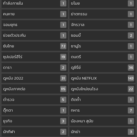
กำลังภายใน
1
ขโมย
1
คนหาย
1
ฆ่าตกรรม
1
จอมยุทธ
1
จักรวาล
1
ช่วยตัวประกัน
1
ซอมบี้
2
ซับไทย
72
ซามูไร
1
ซุปเปอร์ฮีโร่
19
ดนตรี
1
ดารา
2
ดูซีรี่ย์
36
ดูหนัง 2022
31
ดูหนัง NETFLIX
143
ดูหนังภาคต่อ
115
ดูหนังใหม่ชนโรง
22
ตำรวจ
5
ติดถ้ำ
1
ตุ๊กตา
1
ทหาร
7
ธุรกิจ
3
น้องหมา สุนัข
1
นักกีฬา
2
นักฆ่า
3