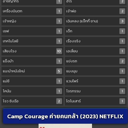
อาชญากร
1
ฮีโร่
2
เครื่องบินตก
1
เจ้าพ่อ
2
เจ้าหญิง
1
เฉินหลง (แจ๊กกี้ ชาน)
3
เชฟ
1
เด็ก
1
เทคโนโลยี
1
เรื่องจริง
1
เสียงโรง
10
เอเลี่ยน
1
แข็งม้า
1
แข่งรถ
2
แนะนำหนังใหม่
5
แมงมุม
1
แม่ชี
1
แวมไพร์
1
โคนัน
1
โจรกรรม
1
โจว ซิงฉือ
2
ไดโนเสาร์
1
Camp Courage ค่ายคนกล้า (2023) NETFLIX