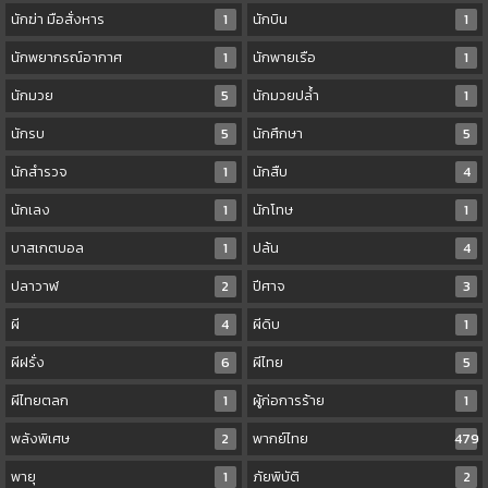
นักฆ่า มือสั่งหาร
1
นักบิน
1
นักพยากรณ์อากาศ
1
นักพายเรือ
1
นักมวย
5
นักมวยปล้ำ
1
นักรบ
5
นักศึกษา
5
นักสำรวจ
1
นักสืบ
4
นักเลง
1
นักโทษ
1
บาสเกตบอล
1
ปล้น
4
ปลาวาฬ
2
ปีศาจ
3
ผี
4
ผีดิบ
1
ผีฝรั่ง
6
ผีไทย
5
ผีไทยตลก
1
ผู้ก่อการร้าย
1
พลังพิเศษ
2
พากย์ไทย
479
พายุ
1
ภัยพิบัติ
2