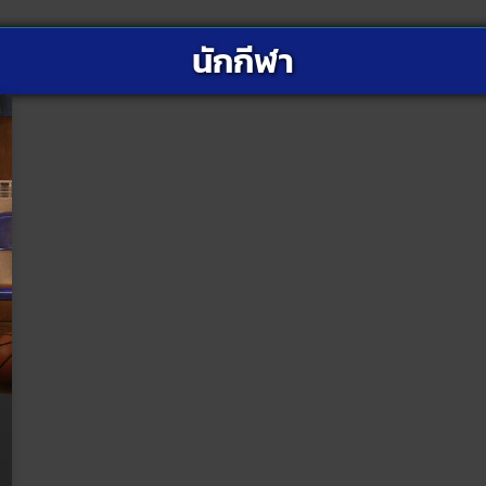
นักกีฬา