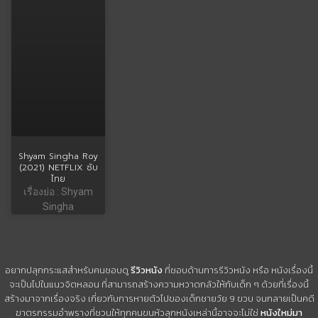
Shyam Singha Roy
(2021) NETFLIX ซับ
ไทย
เรื่องย่อ : Shyam
Singha
อยากปลุกกระแสสำหรับคนชอบดู
รีวิวหนัง
ที่ชอบด้านการรีวิวหนัง หรือ หนังเรื่องนี้
จะเป็นไปในแนวจิตหลอน ที่สามารถสร้างความหวาดกลัวให้กับเด็ก ๆ ด้วยที่เรื่องนี้
สร้างมาจากเรื่องจริง เกี่ยวกับการหายตัวไปของเด็กชายวัย 9 ขวบ จนกลายเป็นคดี
ฆาตรกรรมอำพรางที่ชวนให้ทุกคนขนหัวลุกหนังเหล่านี้อาจจะไม่ใช่
หนังใหม่มา