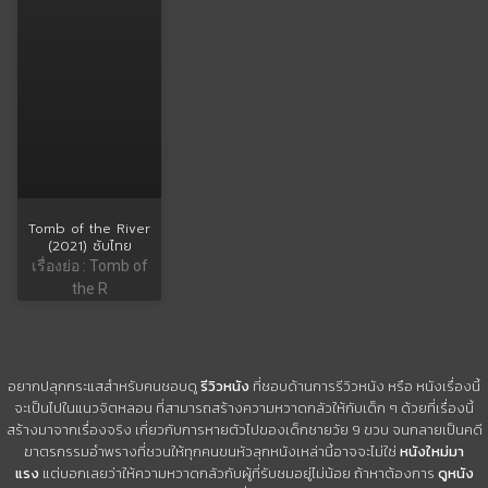
Tomb of the River
(2021) ซับไทย
เรื่องย่อ : Tomb of
the R
อยากปลุกกระแสสำหรับคนชอบดู
รีวิวหนัง
ที่ชอบด้านการรีวิวหนัง หรือ หนังเรื่องนี้
จะเป็นไปในแนวจิตหลอน ที่สามารถสร้างความหวาดกลัวให้กับเด็ก ๆ ด้วยที่เรื่องนี้
สร้างมาจากเรื่องจริง เกี่ยวกับการหายตัวไปของเด็กชายวัย 9 ขวบ จนกลายเป็นคดี
ฆาตรกรรมอำพรางที่ชวนให้ทุกคนขนหัวลุกหนังเหล่านี้อาจจะไม่ใช่
หนังใหม่มา
แรง
แต่บอกเลยว่าให้ความหวาดกลัวกับผู้ที่รับชมอยู่ไม่น้อย ถ้าหาต้องการ
ดูหนัง