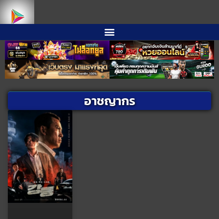
อาชญากร