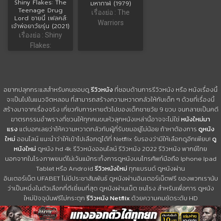
Shiny Flakes: The
มหากาฬ (1979)
Teenage Drug
เรื่องย่อ : The
Lord ชายนี่ เฟลคส์:
Warriors
เจ้าพ่อยาวัยรุ่น (2021)
เรื่องย่อ : Shiny
Flakes:
อยากปลุกกระแสสำหรับคนชอบดู
รีวิวหนัง
ที่ชอบด้านการรีวิวหนัง หรือ หนังเรื่องนี้
จะเป็นไปในแนวจิตหลอน ที่สามารถสร้างความหวาดกลัวให้กับเด็ก ๆ ด้วยที่เรื่องนี้
สร้างมาจากเรื่องจริง เกี่ยวกับการหายตัวไปของเด็กชายวัย 9 ขวบ จนกลายเป็นคดี
ฆาตรกรรมอำพรางที่ชวนให้ทุกคนขนหัวลุกหนังเหล่านี้อาจจะไม่ใช่
หนังใหม่มา
แรง
แต่บอกเลยว่าให้ความหวาดกลัวกับผู้ที่รับชมอยู่ไม่น้อย ถ้าหาต้องการ
ดูหนัง
ใหม่
ออนไลน์ แนะนำว่าให้เข้าไปเลือกดูได้ที่ Netflix รับรองว่ามีให้เลือกดูอีกเพียบ!
ดู
หนังใหม่
ดูหนัง hd 4k รีวิวหนังออนไลน์ รีวิวหนัง 2022 รีวิวหนัง พากย์ไทย
นอกจากในโรงภาพยนต์ไม่เว้นแม้กระทั้งการดูหนังบนโทรศัพท์มือถือ Iphone Ipad
Tablet หรือ Android
รีวิวหนังใหม่
ทุกแบรนด์ ดูหนังผ่าน
อินเตอร์เน็ต UFABET ไม่มีประชาสัมพันธ์ ดูหนังผ่านอินเตอร์เน็ตฟรี ของพวกเรานับ
ว่าเป็นหนึ่งในตัวเลือกที่ดีเยี่ยมที่สุด ดูหนังผ่านเน็ต ชนโรง สำหรับเพื่อการ ดูหนัง
ใหม่ปัจจุบันฟรีไม่กระตุก
รีวิวหนัง Netflix
ด้วยความคมชัดระดับ HD