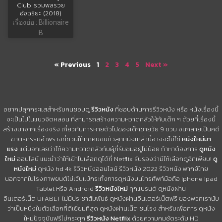
Club รวมพลรวย
อัจฉริยะ (2018)
เรื่องย่อ : Billionaire
B
« Previous
1
2
3
4
5
Next »
อยากปลุกกระแสสำหรับคนชอบดู
รีวิวหนัง
ที่ชอบด้านการรีวิวหนัง หรือ หนังเรื่องนี้
จะเป็นไปในแนวจิตหลอน ที่สามารถสร้างความหวาดกลัวให้กับเด็ก ๆ ด้วยที่เรื่องนี้
สร้างมาจากเรื่องจริง เกี่ยวกับการหายตัวไปของเด็กชายวัย 9 ขวบ จนกลายเป็นคดี
ฆาตรกรรมอำพรางที่ชวนให้ทุกคนขนหัวลุกหนังเหล่านี้อาจจะไม่ใช่
หนังใหม่มา
แรง
แต่บอกเลยว่าให้ความหวาดกลัวกับผู้ที่รับชมอยู่ไม่น้อย ถ้าหาต้องการ
ดูหนัง
ใหม่
ออนไลน์ แนะนำว่าให้เข้าไปเลือกดูได้ที่ Netflix รับรองว่ามีให้เลือกดูอีกเพียบ!
ดู
หนังใหม่
ดูหนัง hd 4k รีวิวหนังออนไลน์ รีวิวหนัง 2022 รีวิวหนัง พากย์ไทย
นอกจากในโรงภาพยนต์ไม่เว้นแม้กระทั้งการดูหนังบนโทรศัพท์มือถือ Iphone Ipad
Tablet หรือ Android
รีวิวหนังใหม่
ทุกแบรนด์ ดูหนังผ่าน
อินเตอร์เน็ต UFABET ไม่มีประชาสัมพันธ์ ดูหนังผ่านอินเตอร์เน็ตฟรี ของพวกเรานับ
ว่าเป็นหนึ่งในตัวเลือกที่ดีเยี่ยมที่สุด ดูหนังผ่านเน็ต ชนโรง สำหรับเพื่อการ ดูหนัง
ใหม่ปัจจุบันฟรีไม่กระตุก
รีวิวหนัง Netflix
ด้วยความคมชัดระดับ HD