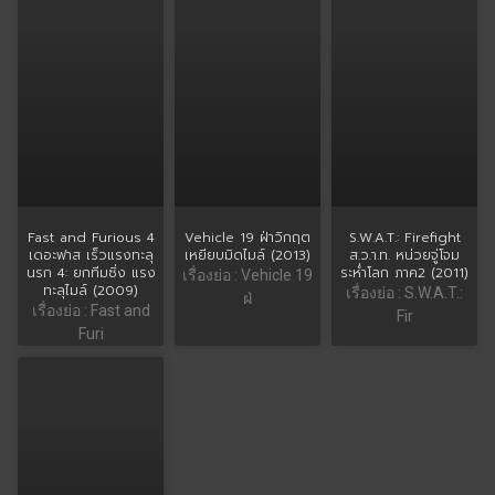
Fast and Furious 4
Vehicle 19 ฝ่าวิกฤต
S.W.A.T.: Firefight
เดอะฟาส เร็วแรงทะลุ
เหยียบมิดไมล์ (2013)
ส.ว.า.ท. หน่วยจู่โจม
นรก 4: ยกทีมซิ่ง แรง
ระห่ำโลก ภาค2 (2011)
เรื่องย่อ : Vehicle 19
ทะลุไมล์ (2009)
เรื่องย่อ : S.W.A.T.:
ฝ่
เรื่องย่อ : Fast and
Fir
Furi