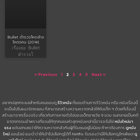
Bullet ตำรวจโหดล้าง
โคตรคน (2014)
เรื่องย่อ : Bullet
ตำรวจโ
« Previous
1
2
3
4
5
Next »
อยากปลุกกระแสสำหรับคนชอบดู
รีวิวหนัง
ที่ชอบด้านการรีวิวหนัง หรือ หนังเรื่องนี้
จะเป็นไปในแนวจิตหลอน ที่สามารถสร้างความหวาดกลัวให้กับเด็ก ๆ ด้วยที่เรื่องนี้
สร้างมาจากเรื่องจริง เกี่ยวกับการหายตัวไปของเด็กชายวัย 9 ขวบ จนกลายเป็นคดี
ฆาตรกรรมอำพรางที่ชวนให้ทุกคนขนหัวลุกหนังเหล่านี้อาจจะไม่ใช่
หนังใหม่มา
แรง
แต่บอกเลยว่าให้ความหวาดกลัวกับผู้ที่รับชมอยู่ไม่น้อย ถ้าหาต้องการ
ดูหนัง
ใหม่
ออนไลน์ แนะนำว่าให้เข้าไปเลือกดูได้ที่ Netflix รับรองว่ามีให้เลือกดูอีกเพียบ!
ดู