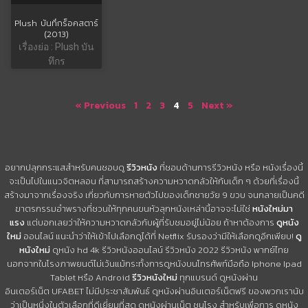
Plush บันทึกร็อคสตาร์
(2013)
เรื่องย่อ : Plush บัน
ทึกร
« Previous
1
2
3
4
5
Next »
อยากปลุกกระแสสำหรับคนชอบดู
รีวิวหนัง
ที่ชอบด้านการรีวิวหนัง หรือ หนังเรื่องนี้
จะเป็นไปในแนวจิตหลอน ที่สามารถสร้างความหวาดกลัวให้กับเด็ก ๆ ด้วยที่เรื่องนี้
สร้างมาจากเรื่องจริง เกี่ยวกับการหายตัวไปของเด็กชายวัย 9 ขวบ จนกลายเป็นคดี
ฆาตรกรรมอำพรางที่ชวนให้ทุกคนขนหัวลุกหนังเหล่านี้อาจจะไม่ใช่
หนังใหม่มา
แรง
แต่บอกเลยว่าให้ความหวาดกลัวกับผู้ที่รับชมอยู่ไม่น้อย ถ้าหาต้องการ
ดูหนัง
ใหม่
ออนไลน์ แนะนำว่าให้เข้าไปเลือกดูได้ที่ Netflix รับรองว่ามีให้เลือกดูอีกเพียบ!
ดู
หนังใหม่
ดูหนัง hd 4k รีวิวหนังออนไลน์ รีวิวหนัง 2022 รีวิวหนัง พากย์ไทย
นอกจากในโรงภาพยนต์ไม่เว้นแม้กระทั้งการดูหนังบนโทรศัพท์มือถือ Iphone Ipad
Tablet หรือ Android
รีวิวหนังใหม่
ทุกแบรนด์ ดูหนังผ่าน
อินเตอร์เน็ต UFABET ไม่มีประชาสัมพันธ์ ดูหนังผ่านอินเตอร์เน็ตฟรี ของพวกเรานับ
ว่าเป็นหนึ่งในตัวเลือกที่ดีเยี่ยมที่สุด ดูหนังผ่านเน็ต ชนโรง สำหรับเพื่อการ ดูหนัง