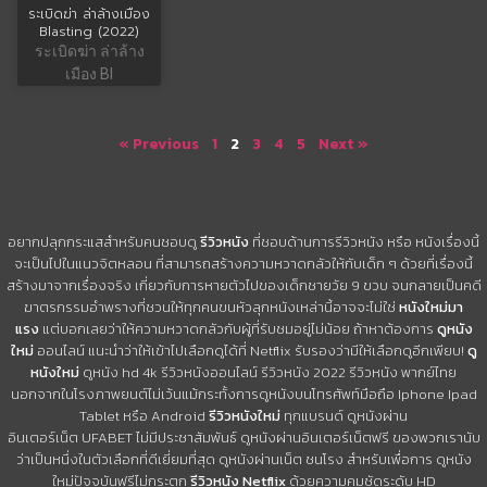
ระเบิดฆ่า ล่าล้างเมือง
Blasting (2022)
ระเบิดฆ่า ล่าล้าง
เมือง Bl
« Previous
1
2
3
4
5
Next »
อยากปลุกกระแสสำหรับคนชอบดู
รีวิวหนัง
ที่ชอบด้านการรีวิวหนัง หรือ หนังเรื่องนี้
จะเป็นไปในแนวจิตหลอน ที่สามารถสร้างความหวาดกลัวให้กับเด็ก ๆ ด้วยที่เรื่องนี้
สร้างมาจากเรื่องจริง เกี่ยวกับการหายตัวไปของเด็กชายวัย 9 ขวบ จนกลายเป็นคดี
ฆาตรกรรมอำพรางที่ชวนให้ทุกคนขนหัวลุกหนังเหล่านี้อาจจะไม่ใช่
หนังใหม่มา
แรง
แต่บอกเลยว่าให้ความหวาดกลัวกับผู้ที่รับชมอยู่ไม่น้อย ถ้าหาต้องการ
ดูหนัง
ใหม่
ออนไลน์ แนะนำว่าให้เข้าไปเลือกดูได้ที่ Netflix รับรองว่ามีให้เลือกดูอีกเพียบ!
ดู
หนังใหม่
ดูหนัง hd 4k รีวิวหนังออนไลน์ รีวิวหนัง 2022 รีวิวหนัง พากย์ไทย
นอกจากในโรงภาพยนต์ไม่เว้นแม้กระทั้งการดูหนังบนโทรศัพท์มือถือ Iphone Ipad
Tablet หรือ Android
รีวิวหนังใหม่
ทุกแบรนด์ ดูหนังผ่าน
อินเตอร์เน็ต UFABET ไม่มีประชาสัมพันธ์ ดูหนังผ่านอินเตอร์เน็ตฟรี ของพวกเรานับ
ว่าเป็นหนึ่งในตัวเลือกที่ดีเยี่ยมที่สุด ดูหนังผ่านเน็ต ชนโรง สำหรับเพื่อการ ดูหนัง
ใหม่ปัจจุบันฟรีไม่กระตุก
รีวิวหนัง Netflix
ด้วยความคมชัดระดับ HD