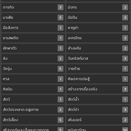
ภารกิจ
3
มังกร
2
มาเฟีย
3
มือปืน
3
มือสังหาร
1
ยากูซ่า
1
ยาเสพติด
1
ละครไทย
2
ลักพาตัว
1
ล้างแค้น
2
ลิง
2
วันคริสต์มาส
3
วัยรุ่น
5
วายร้าย
1
ศาล
1
ศิลปะการต่อสู้
1
ศิลปิน
1
สร้างจากเรื่องจริง
3
สัตว์
1
สัตว์น้ำ
1
สัตว์ประหลาด อสูรกาย
2
สัตว์ป่า
3
สัตว์เลี้ยง
5
สไนเปอร์
2
สไปเดอร์แมน ทั้งหมด ทุกภาค
5
หนังการ์ตูน
30