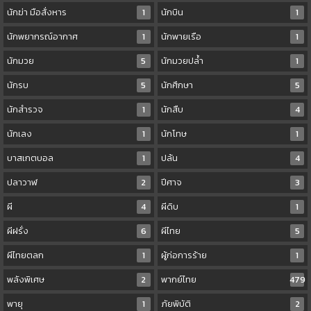
นักฆ่า มือสั่งหาร
1
นักบิน
1
นักพยากรณ์อากาศ
1
นักพายเรือ
1
นักมวย
5
นักมวยปล้ำ
1
นักรบ
5
นักศึกษา
5
นักสำรวจ
1
นักสืบ
4
นักเลง
1
นักโทษ
1
บาสเกตบอล
1
ปล้น
4
ปลาวาฬ
2
ปีศาจ
3
ผี
4
ผีดิบ
1
ผีฝรั่ง
6
ผีไทย
5
ผีไทยตลก
1
ผู้ก่อการร้าย
1
พลังพิเศษ
2
พากย์ไทย
479
พายุ
1
ภัยพิบัติ
2