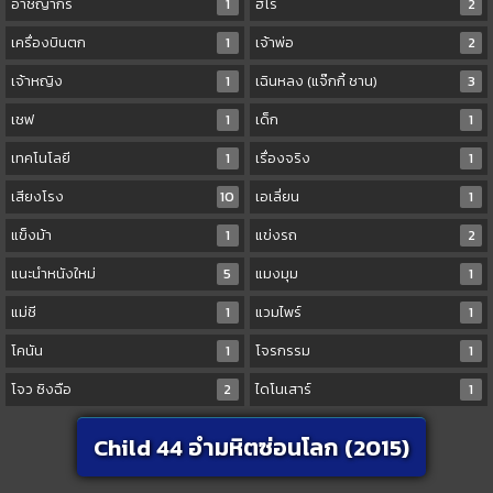
อาชญากร
1
ฮีโร่
2
เครื่องบินตก
1
เจ้าพ่อ
2
เจ้าหญิง
1
เฉินหลง (แจ๊กกี้ ชาน)
3
เชฟ
1
เด็ก
1
เทคโนโลยี
1
เรื่องจริง
1
เสียงโรง
10
เอเลี่ยน
1
แข็งม้า
1
แข่งรถ
2
แนะนำหนังใหม่
5
แมงมุม
1
แม่ชี
1
แวมไพร์
1
โคนัน
1
โจรกรรม
1
โจว ซิงฉือ
2
ไดโนเสาร์
1
Child 44 อำมหิตซ่อนโลก (2015)