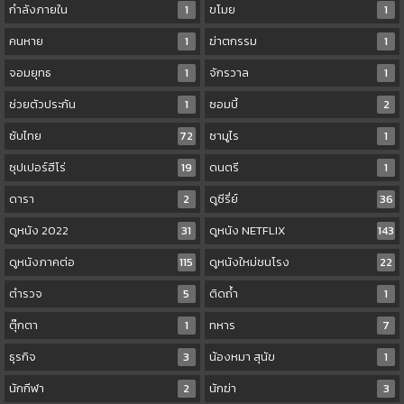
กำลังภายใน
1
ขโมย
1
คนหาย
1
ฆ่าตกรรม
1
จอมยุทธ
1
จักรวาล
1
ช่วยตัวประกัน
1
ซอมบี้
2
ซับไทย
72
ซามูไร
1
ซุปเปอร์ฮีโร่
19
ดนตรี
1
ดารา
2
ดูซีรี่ย์
36
ดูหนัง 2022
31
ดูหนัง NETFLIX
143
ดูหนังภาคต่อ
115
ดูหนังใหม่ชนโรง
22
ตำรวจ
5
ติดถ้ำ
1
ตุ๊กตา
1
ทหาร
7
ธุรกิจ
3
น้องหมา สุนัข
1
นักกีฬา
2
นักฆ่า
3