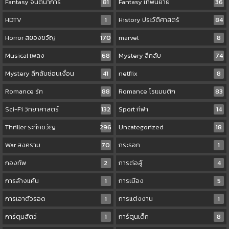
Fantasy จินตนาการ
81
Fantasy เทพนิยาย
36
HDTV
1
History ประวัติศาสตร์
84
Horror สยองขวัญ
170
marvel
8
Musical เพลง
68
Mystery ลึกลับ
74
Mystery ลึกลับซ่อนเงื่อน
41
netflix
8
Romance รัก
88
Romance โรแมนติก
83
Sci-Fi วิทยาศาสตร์
132
Sport กีฬา
14
Thriller ระทึกขวัญ
296
Uncategorized
18
War สงคราม
70
กระรอก
1
กองทัพ
2
การต่อสู้
4
การล้างแค้น
1
การเมือง
5
การเอาตัวรอด
1
การแต่งงาน
1
การ์ตูนสัตว์
1
การ์ตูนเด็ก
8