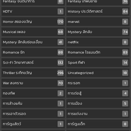
Fantasy จินตนาการ
81
Fantasy เทพนิยาย
36
HDTV
1
History ประวัติศาสตร์
84
Horror สยองขวัญ
170
marvel
8
Musical เพลง
68
Mystery ลึกลับ
74
Mystery ลึกลับซ่อนเงื่อน
41
netflix
8
Romance รัก
88
Romance โรแมนติก
83
Sci-Fi วิทยาศาสตร์
132
Sport กีฬา
14
Thriller ระทึกขวัญ
296
Uncategorized
18
War สงคราม
70
กระรอก
1
กองทัพ
2
การต่อสู้
4
การล้างแค้น
1
การเมือง
5
การเอาตัวรอด
1
การแต่งงาน
1
การ์ตูนสัตว์
1
การ์ตูนเด็ก
8