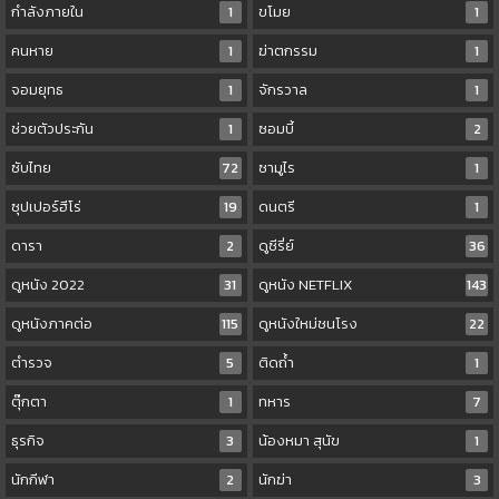
กำลังภายใน
1
ขโมย
1
คนหาย
1
ฆ่าตกรรม
1
จอมยุทธ
1
จักรวาล
1
ช่วยตัวประกัน
1
ซอมบี้
2
ซับไทย
72
ซามูไร
1
ซุปเปอร์ฮีโร่
19
ดนตรี
1
ดารา
2
ดูซีรี่ย์
36
ดูหนัง 2022
31
ดูหนัง NETFLIX
143
ดูหนังภาคต่อ
115
ดูหนังใหม่ชนโรง
22
ตำรวจ
5
ติดถ้ำ
1
ตุ๊กตา
1
ทหาร
7
ธุรกิจ
3
น้องหมา สุนัข
1
นักกีฬา
2
นักฆ่า
3