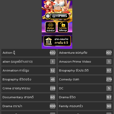
Action บู๊
602
Adventure ผจญภัย
307
alien (มนุษย์ต่างดาว)
1
Amazon Prime Video
1
Animation การ์ตูน
52
Biography ชีวประวัติ
117
Biography ชีวิตจริง
43
Comedy ตลก
279
Crime อาชญากรรม
228
DC
5
Documentary สารคดี
60
Drama ชีวิต
157
Drama ดราม่า
300
Family ครอบครัว
90