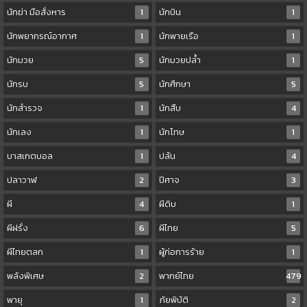
นักฆ่า มือสั่งหาร
1
นักบิน
1
นักพยากรณ์อากาศ
1
นักพายเรือ
1
นักมวย
5
นักมวยปล้ำ
1
นักรบ
5
นักศึกษา
5
นักสำรวจ
1
นักสืบ
4
นักเลง
1
นักโทษ
1
บาสเกตบอล
1
ปล้น
4
ปลาวาฬ
2
ปีศาจ
3
ผี
4
ผีดิบ
1
ผีฝรั่ง
6
ผีไทย
5
ผีไทยตลก
1
ผู้ก่อการร้าย
1
พลังพิเศษ
2
พากย์ไทย
479
พายุ
1
ภัยพิบัติ
2