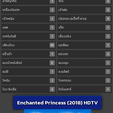
อาชญากร
1
ฮีโร่
2
เครื่องบินตก
1
เจ้าพ่อ
2
เจ้าหญิง
1
เฉินหลง (แจ๊กกี้ ชาน)
3
เชฟ
1
เด็ก
1
เทคโนโลยี
1
เรื่องจริง
1
เสียงโรง
10
เอเลี่ยน
1
แข็งม้า
1
แข่งรถ
2
แนะนำหนังใหม่
5
แมงมุม
1
แม่ชี
1
แวมไพร์
1
โคนัน
1
โจรกรรม
1
โจว ซิงฉือ
2
ไดโนเสาร์
1
Enchanted Princess (2018) HDTV