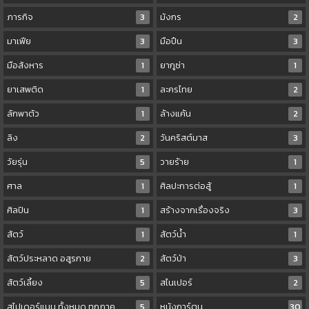
ภารกิจ
3
มังกร
2
มาเฟีย
3
มือปืน
3
มือสังหาร
1
ยากูซ่า
1
ยาเสพติด
1
ละครไทย
2
ลักพาตัว
1
ล้างแค้น
2
ลิง
2
วันคริสต์มาส
3
วัยรุ่น
5
วายร้าย
1
ศาล
1
ศิลปะการต่อสู้
1
ศิลปิน
1
สร้างจากเรื่องจริง
3
สัตว์
1
สัตว์น้ำ
1
สัตว์ประหลาด อสูรกาย
2
สัตว์ป่า
3
สัตว์เลี้ยง
5
สไนเปอร์
2
สไปเดอร์แมน ทั้งหมด ทุกภาค
5
หนังการ์ตูน
30