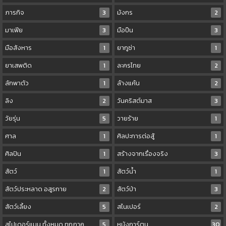
ภารกิจ
3
มังกร
2
มาเฟีย
3
มือปืน
3
มือสังหาร
1
ยากูซ่า
1
ยาเสพติด
1
ละครไทย
2
ลักพาตัว
1
ล้างแค้น
2
ลิง
2
วันคริสต์มาส
3
วัยรุ่น
5
วายร้าย
1
ศาล
1
ศิลปะการต่อสู้
1
ศิลปิน
1
สร้างจากเรื่องจริง
3
สัตว์
1
สัตว์น้ำ
1
สัตว์ประหลาด อสูรกาย
2
สัตว์ป่า
3
สัตว์เลี้ยง
5
สไนเปอร์
2
สไปเดอร์แมน ทั้งหมด ทุกภาค
5
หนังการ์ตูน
30