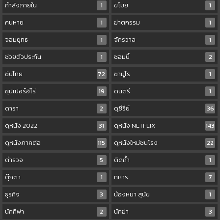
กำลังภายใน
1
ขโมย
1
คนหาย
1
ฆ่าตกรรม
1
จอมยุทธ
1
จักรวาล
1
ช่วยตัวประกัน
1
ซอมบี้
2
ซับไทย
72
ซามูไร
1
ซุปเปอร์ฮีโร่
19
ดนตรี
1
ดารา
2
ดูซีรี่ย์
36
ดูหนัง 2022
31
ดูหนัง NETFLIX
143
ดูหนังภาคต่อ
115
ดูหนังใหม่ชนโรง
22
ตำรวจ
5
ติดถ้ำ
1
ตุ๊กตา
1
ทหาร
7
ธุรกิจ
3
น้องหมา สุนัข
1
นักกีฬา
2
นักฆ่า
3