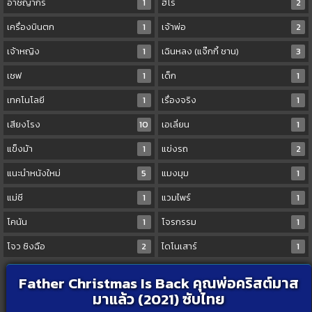
อาชญากร
1
ฮีโร่
2
เครื่องบินตก
1
เจ้าพ่อ
2
เจ้าหญิง
1
เฉินหลง (แจ๊กกี้ ชาน)
3
เชฟ
1
เด็ก
1
เทคโนโลยี
1
เรื่องจริง
1
เสียงโรง
10
เอเลี่ยน
1
แข็งม้า
1
แข่งรถ
2
แนะนำหนังใหม่
5
แมงมุม
1
แม่ชี
1
แวมไพร์
1
โคนัน
1
โจรกรรม
1
โจว ซิงฉือ
2
ไดโนเสาร์
1
Father Christmas Is Back คุณพ่อคริสต์มาส
มาแล้ว (2021) ซับไทย