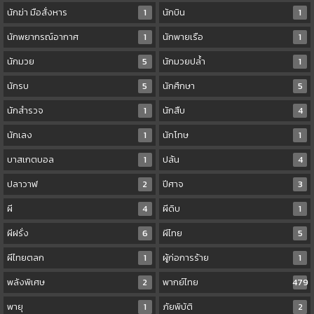
นักฆ่า มือสั่งหาร
1
นักบิน
1
นักพยากรณ์อากาศ
1
นักพายเรือ
1
นักมวย
5
นักมวยปล้ำ
1
นักรบ
5
นักศึกษา
5
นักสำรวจ
1
นักสืบ
4
นักเลง
1
นักโทษ
1
บาสเกตบอล
1
ปล้น
4
ปลาวาฬ
2
ปีศาจ
3
ผี
4
ผีดิบ
1
ผีฝรั่ง
6
ผีไทย
5
ผีไทยตลก
1
ผู้ก่อการร้าย
1
พลังพิเศษ
2
พากย์ไทย
479
พายุ
1
ภัยพิบัติ
2