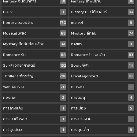
Fantasy จินตนาการ
81
Fantasy เทพนิยาย
36
HDTV
1
History ประวัติศาสตร์
84
Horror สยองขวัญ
170
marvel
8
Musical เพลง
68
Mystery ลึกลับ
74
Mystery ลึกลับซ่อนเงื่อน
41
netflix
8
Romance รัก
88
Romance โรแมนติก
83
Sci-Fi วิทยาศาสตร์
132
Sport กีฬา
14
Thriller ระทึกขวัญ
296
Uncategorized
18
War สงคราม
70
กระรอก
1
กองทัพ
2
การต่อสู้
4
การล้างแค้น
1
การเมือง
5
การเอาตัวรอด
1
การแต่งงาน
1
การ์ตูนสัตว์
1
การ์ตูนเด็ก
8