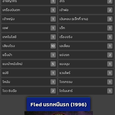
อาชญากร
1
ฮีโร่
2
เครื่องบินตก
1
เจ้าพ่อ
2
เจ้าหญิง
1
เฉินหลง (แจ๊กกี้ ชาน)
3
เชฟ
1
เด็ก
1
เทคโนโลยี
1
เรื่องจริง
1
เสียงโรง
10
เอเลี่ยน
1
แข็งม้า
1
แข่งรถ
2
แนะนำหนังใหม่
5
แมงมุม
1
แม่ชี
1
แวมไพร์
1
โคนัน
1
โจรกรรม
1
โจว ซิงฉือ
2
ไดโนเสาร์
1
Fled นรกหนีนรก (1996)