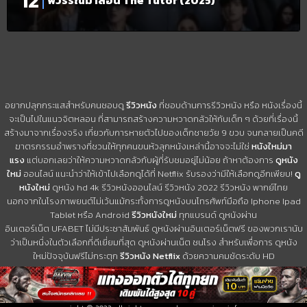
พี่วรรณมาสอน The Tutor (2025)
อยากปลุกกระแสสำหรับคนชอบดู
รีวิวหนัง
ที่ชอบด้านการรีวิวหนัง หรือ หนังเรื่องนี้
จะเป็นไปในแนวจิตหลอน ที่สามารถสร้างความหวาดกลัวให้กับเด็ก ๆ ด้วยที่เรื่องนี้
สร้างมาจากเรื่องจริง เกี่ยวกับการหายตัวไปของเด็กชายวัย 9 ขวบ จนกลายเป็นคดี
ฆาตรกรรมอำพรางที่ชวนให้ทุกคนขนหัวลุกหนังเหล่านี้อาจจะไม่ใช่
หนังใหม่มา
แรง
แต่บอกเลยว่าให้ความหวาดกลัวกับผู้ที่รับชมอยู่ไม่น้อย ถ้าหาต้องการ
ดูหนัง
ใหม่
ออนไลน์ แนะนำว่าให้เข้าไปเลือกดูได้ที่ Netflix รับรองว่ามีให้เลือกดูอีกเพียบ!
ดู
หนังใหม่
ดูหนัง hd 4k รีวิวหนังออนไลน์ รีวิวหนัง 2022 รีวิวหนัง พากย์ไทย
นอกจากในโรงภาพยนต์ไม่เว้นแม้กระทั้งการดูหนังบนโทรศัพท์มือถือ Iphone Ipad
Tablet หรือ Android
รีวิวหนังใหม่
ทุกแบรนด์ ดูหนังผ่าน
อินเตอร์เน็ต UFABET ไม่มีประชาสัมพันธ์ ดูหนังผ่านอินเตอร์เน็ตฟรี ของพวกเรานับ
ว่าเป็นหนึ่งในตัวเลือกที่ดีเยี่ยมที่สุด ดูหนังผ่านเน็ต ชนโรง สำหรับเพื่อการ ดูหนัง
ใหม่ปัจจุบันฟรีไม่กระตุก
รีวิวหนัง Netflix
ด้วยความคมชัดระดับ HD