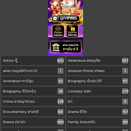
Action บู๊
602
Adventure ผจญภัย
307
alien (มนุษย์ต่างดาว)
1
Amazon Prime Video
1
Animation การ์ตูน
52
Biography ชีวประวัติ
117
Biography ชีวิตจริง
43
Comedy ตลก
279
Crime อาชญากรรม
228
DC
5
Documentary สารคดี
60
Drama ชีวิต
157
Drama ดราม่า
300
Family ครอบครัว
90