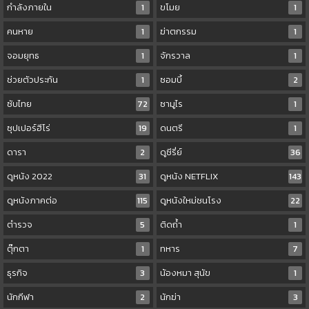
กำลังภายใน
1
ขโมย
1
คนหาย
1
ฆ่าตกรรม
1
จอมยุทธ
1
จักรวาล
1
ช่วยตัวประกัน
1
ซอมบี้
2
ซับไทย
72
ซามูไร
1
ซุปเปอร์ฮีโร่
19
ดนตรี
1
ดารา
2
ดูซีรี่ย์
36
ดูหนัง 2022
31
ดูหนัง NETFLIX
143
ดูหนังภาคต่อ
115
ดูหนังใหม่ชนโรง
22
ตำรวจ
5
ติดถ้ำ
1
ตุ๊กตา
1
ทหาร
7
ธุรกิจ
3
น้องหมา สุนัข
1
นักกีฬา
2
นักฆ่า
3