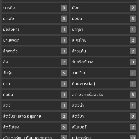
ภารกิจ
3
มังกร
2
มาเฟีย
3
มือปืน
3
มือสังหาร
1
ยากูซ่า
1
ยาเสพติด
1
ละครไทย
2
ลักพาตัว
1
ล้างแค้น
2
ลิง
2
วันคริสต์มาส
3
วัยรุ่น
5
วายร้าย
1
ศาล
1
ศิลปะการต่อสู้
1
ศิลปิน
1
สร้างจากเรื่องจริง
3
สัตว์
1
สัตว์น้ำ
1
สัตว์ประหลาด อสูรกาย
2
สัตว์ป่า
3
สัตว์เลี้ยง
5
สไนเปอร์
2
สไปเดอร์แมน ทั้งหมด ทุกภาค
5
หนังการ์ตูน
30