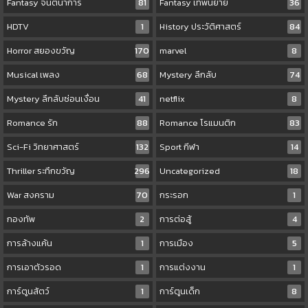
Fantasy จินตนาการ
81
Fantasy เทพนิยาย
36
HDTV
1
History ประวัติศาสตร์
84
Horror สยองขวัญ
170
marvel
8
Musical เพลง
68
Mystery ลึกลับ
74
Mystery ลึกลับซ่อนเงื่อน
41
netflix
8
Romance รัก
88
Romance โรแมนติก
83
Sci-Fi วิทยาศาสตร์
132
Sport กีฬา
14
Thriller ระทึกขวัญ
296
Uncategorized
18
War สงคราม
70
กระรอก
1
กองทัพ
2
การต่อสู้
4
การล้างแค้น
1
การเมือง
5
การเอาตัวรอด
1
การแต่งงาน
1
การ์ตูนสัตว์
1
การ์ตูนเด็ก
8