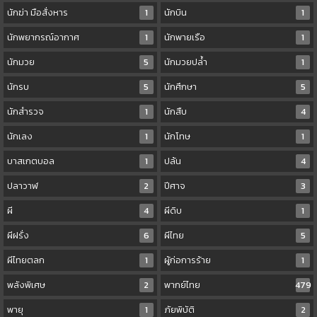
นักฆ่า มือสั่งหาร
1
นักบิน
1
นักพยากรณ์อากาศ
1
นักพายเรือ
1
นักมวย
5
นักมวยปล้ำ
1
นักรบ
5
นักศึกษา
5
นักสำรวจ
1
นักสืบ
4
นักเลง
1
นักโทษ
1
บาสเกตบอล
1
ปล้น
4
ปลาวาฬ
2
ปีศาจ
3
ผี
4
ผีดิบ
1
ผีฝรั่ง
6
ผีไทย
5
ผีไทยตลก
1
ผู้ก่อการร้าย
1
พลังพิเศษ
2
พากย์ไทย
479
พายุ
1
ภัยพิบัติ
2