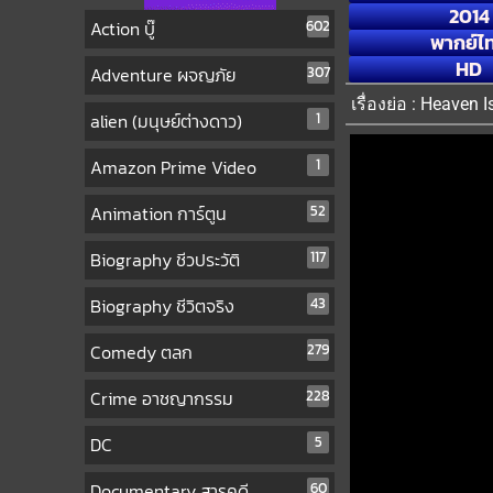
2014
Action บู๊
602
พากย์ไ
HD
Adventure ผจญภัย
307
เรื่องย่อ : Heaven 
alien (มนุษย์ต่างดาว)
1
Amazon Prime Video
1
Animation การ์ตูน
52
Biography ชีวประวัติ
117
Biography ชีวิตจริง
43
Comedy ตลก
279
Crime อาชญากรรม
228
DC
5
Documentary สารคดี
60