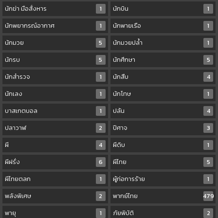
นักฆ่า มือสั่งหาร
1
นักบิน
1
นักพยากรณ์อากาศ
1
นักพายเรือ
1
นักมวย
5
นักมวยปล้ำ
1
นักรบ
5
นักศึกษา
5
นักสำรวจ
1
นักสืบ
4
นักเลง
1
นักโทษ
1
บาสเกตบอล
1
ปล้น
4
ปลาวาฬ
2
ปีศาจ
3
ผี
4
ผีดิบ
1
ผีฝรั่ง
6
ผีไทย
5
ผีไทยตลก
1
ผู้ก่อการร้าย
1
พลังพิเศษ
2
พากย์ไทย
479
พายุ
1
ภัยพิบัติ
2