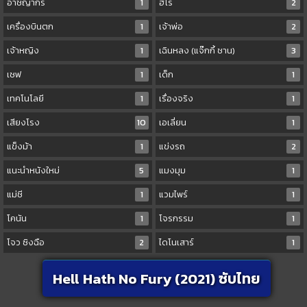
อาชญากร
1
ฮีโร่
2
เครื่องบินตก
1
เจ้าพ่อ
2
เจ้าหญิง
1
เฉินหลง (แจ๊กกี้ ชาน)
3
เชฟ
1
เด็ก
1
เทคโนโลยี
1
เรื่องจริง
1
เสียงโรง
10
เอเลี่ยน
1
แข็งม้า
1
แข่งรถ
2
แนะนำหนังใหม่
5
แมงมุม
1
แม่ชี
1
แวมไพร์
1
โคนัน
1
โจรกรรม
1
โจว ซิงฉือ
2
ไดโนเสาร์
1
Hell Hath No Fury (2021) ซับไทย