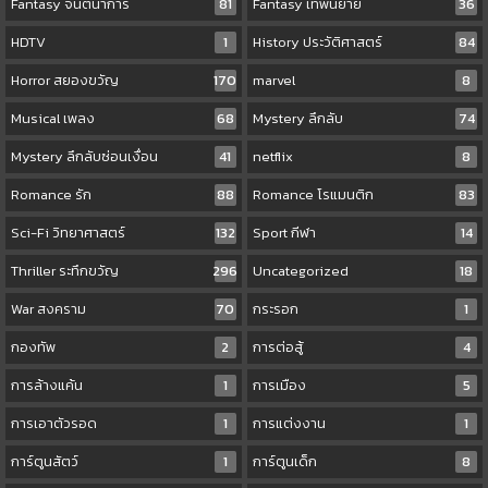
Fantasy จินตนาการ
81
Fantasy เทพนิยาย
36
HDTV
1
History ประวัติศาสตร์
84
Horror สยองขวัญ
170
marvel
8
Musical เพลง
68
Mystery ลึกลับ
74
Mystery ลึกลับซ่อนเงื่อน
41
netflix
8
Romance รัก
88
Romance โรแมนติก
83
Sci-Fi วิทยาศาสตร์
132
Sport กีฬา
14
Thriller ระทึกขวัญ
296
Uncategorized
18
War สงคราม
70
กระรอก
1
กองทัพ
2
การต่อสู้
4
การล้างแค้น
1
การเมือง
5
การเอาตัวรอด
1
การแต่งงาน
1
การ์ตูนสัตว์
1
การ์ตูนเด็ก
8