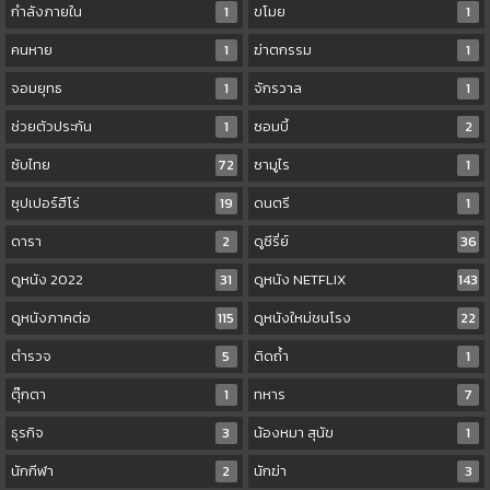
กำลังภายใน
1
ขโมย
1
คนหาย
1
ฆ่าตกรรม
1
จอมยุทธ
1
จักรวาล
1
ช่วยตัวประกัน
1
ซอมบี้
2
ซับไทย
72
ซามูไร
1
ซุปเปอร์ฮีโร่
19
ดนตรี
1
ดารา
2
ดูซีรี่ย์
36
ดูหนัง 2022
31
ดูหนัง NETFLIX
143
ดูหนังภาคต่อ
115
ดูหนังใหม่ชนโรง
22
ตำรวจ
5
ติดถ้ำ
1
ตุ๊กตา
1
ทหาร
7
ธุรกิจ
3
น้องหมา สุนัข
1
นักกีฬา
2
นักฆ่า
3