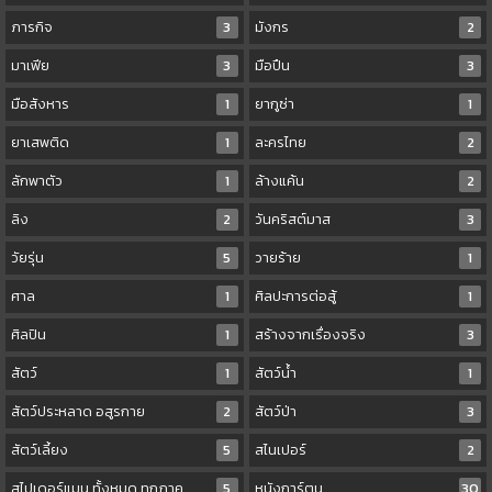
ภารกิจ
3
มังกร
2
มาเฟีย
3
มือปืน
3
มือสังหาร
1
ยากูซ่า
1
ยาเสพติด
1
ละครไทย
2
ลักพาตัว
1
ล้างแค้น
2
ลิง
2
วันคริสต์มาส
3
วัยรุ่น
5
วายร้าย
1
ศาล
1
ศิลปะการต่อสู้
1
ศิลปิน
1
สร้างจากเรื่องจริง
3
สัตว์
1
สัตว์น้ำ
1
สัตว์ประหลาด อสูรกาย
2
สัตว์ป่า
3
สัตว์เลี้ยง
5
สไนเปอร์
2
สไปเดอร์แมน ทั้งหมด ทุกภาค
5
หนังการ์ตูน
30