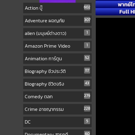
พากย์ไ
Action บู๊
602
Full H
Adventure ผจญภัย
307
alien (มนุษย์ต่างดาว)
1
Amazon Prime Video
1
Animation การ์ตูน
52
Biography ชีวประวัติ
117
Biography ชีวิตจริง
43
Comedy ตลก
279
Crime อาชญากรรม
228
DC
5
Documentary สารคดี
60