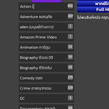
พากย์ไ
Action บู๊
602
Full H
Adventure ผจญภัย
307
ไม่พบลิงก์หนัง กรุ
alien (มนุษย์ต่างดาว)
1
Amazon Prime Video
1
Animation การ์ตูน
52
Biography ชีวประวัติ
117
Biography ชีวิตจริง
43
Comedy ตลก
279
Crime อาชญากรรม
228
DC
5
Documentary สารคดี
60