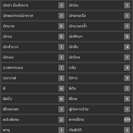
นักฆ่า มือสั่งหาร
1
นักบิน
1
นักพยากรณ์อากาศ
1
นักพายเรือ
1
นักมวย
5
นักมวยปล้ำ
1
นักรบ
5
นักศึกษา
5
นักสำรวจ
1
นักสืบ
4
นักเลง
1
นักโทษ
1
บาสเกตบอล
1
ปล้น
4
ปลาวาฬ
2
ปีศาจ
3
ผี
4
ผีดิบ
1
ผีฝรั่ง
6
ผีไทย
5
ผีไทยตลก
1
ผู้ก่อการร้าย
1
พลังพิเศษ
2
พากย์ไทย
479
พายุ
1
ภัยพิบัติ
2