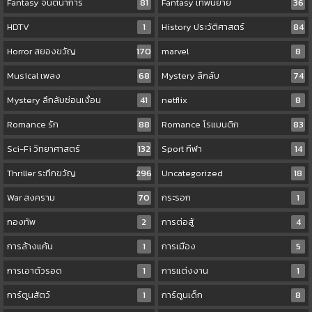
Fantasy จินตนาการ
81
Fantasy เทพนิยาย
36
HDTV
1
History ประวัติศาสตร์
84
Horror สยองขวัญ
170
marvel
8
Musical เพลง
68
Mystery ลึกลับ
74
Mystery ลึกลับซ่อนเงื่อน
41
netflix
8
Romance รัก
88
Romance โรแมนติก
83
Sci-Fi วิทยาศาสตร์
132
Sport กีฬา
14
Thriller ระทึกขวัญ
296
Uncategorized
18
War สงคราม
70
กระรอก
1
กองทัพ
2
การต่อสู้
4
การล้างแค้น
1
การเมือง
5
การเอาตัวรอด
1
การแต่งงาน
1
การ์ตูนสัตว์
1
การ์ตูนเด็ก
8