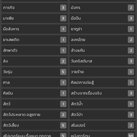
ภารกิจ
3
มังกร
2
มาเฟีย
3
มือปืน
3
มือสังหาร
1
ยากูซ่า
1
ยาเสพติด
1
ละครไทย
2
ลักพาตัว
1
ล้างแค้น
2
ลิง
2
วันคริสต์มาส
3
วัยรุ่น
5
วายร้าย
1
ศาล
1
ศิลปะการต่อสู้
1
ศิลปิน
1
สร้างจากเรื่องจริง
3
สัตว์
1
สัตว์น้ำ
1
สัตว์ประหลาด อสูรกาย
2
สัตว์ป่า
3
สัตว์เลี้ยง
5
สไนเปอร์
2
สไปเดอร์แมน ทั้งหมด ทุกภาค
5
หนังการ์ตูน
30