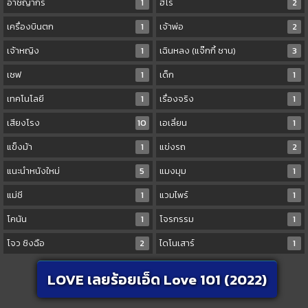
อาชญากร
1
ฮีโร่
2
เครื่องบินตก
1
เจ้าพ่อ
2
เจ้าหญิง
1
เฉินหลง (แจ๊กกี้ ชาน)
3
เชฟ
1
เด็ก
1
เทคโนโลยี
1
เรื่องจริง
1
เสียงโรง
10
เอเลี่ยน
1
แข็งม้า
1
แข่งรถ
2
แนะนำหนังใหม่
5
แมงมุม
1
แม่ชี
1
แวมไพร์
1
โคนัน
1
โจรกรรม
1
โจว ซิงฉือ
2
ไดโนเสาร์
1
LOVE เลยร้อยเอ็ด Love 101 (2022)