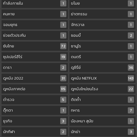
กำลังภายใน
1
ขโมย
1
คนหาย
1
ฆ่าตกรรม
1
จอมยุทธ
1
จักรวาล
1
ช่วยตัวประกัน
1
ซอมบี้
2
ซับไทย
72
ซามูไร
1
ซุปเปอร์ฮีโร่
19
ดนตรี
1
ดารา
2
ดูซีรี่ย์
36
ดูหนัง 2022
31
ดูหนัง NETFLIX
143
ดูหนังภาคต่อ
115
ดูหนังใหม่ชนโรง
22
ตำรวจ
5
ติดถ้ำ
1
ตุ๊กตา
1
ทหาร
7
ธุรกิจ
3
น้องหมา สุนัข
1
นักกีฬา
2
นักฆ่า
3