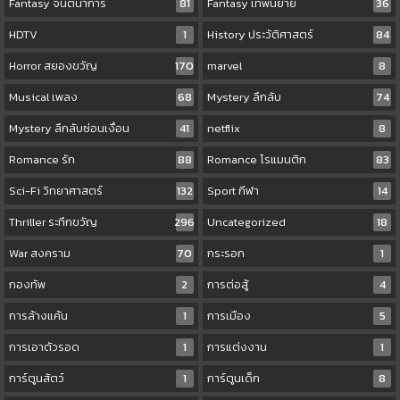
Fantasy จินตนาการ
81
Fantasy เทพนิยาย
36
HDTV
1
History ประวัติศาสตร์
84
Horror สยองขวัญ
170
marvel
8
Musical เพลง
68
Mystery ลึกลับ
74
Mystery ลึกลับซ่อนเงื่อน
41
netflix
8
Romance รัก
88
Romance โรแมนติก
83
Sci-Fi วิทยาศาสตร์
132
Sport กีฬา
14
Thriller ระทึกขวัญ
296
Uncategorized
18
War สงคราม
70
กระรอก
1
กองทัพ
2
การต่อสู้
4
การล้างแค้น
1
การเมือง
5
การเอาตัวรอด
1
การแต่งงาน
1
การ์ตูนสัตว์
1
การ์ตูนเด็ก
8