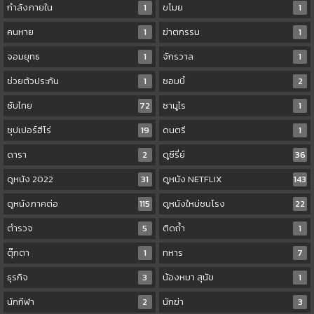
กำลังภายใน
1
ขโมย
1
คนหาย
1
ฆ่าตกรรม
1
จอมยุทธ
1
จักรวาล
1
ช่วยตัวประกัน
1
ซอมบี้
2
ซับไทย
72
ซามูไร
1
ซุปเปอร์ฮีโร่
19
ดนตรี
1
ดารา
2
ดูซีรี่ย์
36
ดูหนัง 2022
31
ดูหนัง NETFLIX
143
ดูหนังภาคต่อ
115
ดูหนังใหม่ชนโรง
22
ตำรวจ
5
ติดถ้ำ
1
ตุ๊กตา
1
ทหาร
7
ธุรกิจ
3
น้องหมา สุนัข
1
นักกีฬา
2
นักฆ่า
3