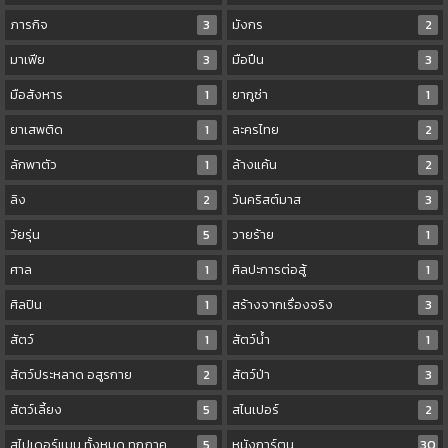
ภารกิจ
3
มังกร
2
มาเฟีย
3
มือปืน
3
มือสังหาร
1
ยากูซ่า
1
ยาเสพติด
1
ละครไทย
2
ลักพาตัว
1
ล้างแค้น
2
ลิง
2
วันคริสต์มาส
3
วัยรุ่น
5
วายร้าย
1
ศาล
1
ศิลปะการต่อสู้
1
ศิลปิน
1
สร้างจากเรื่องจริง
3
สัตว์
1
สัตว์น้ำ
1
สัตว์ประหลาด อสูรกาย
2
สัตว์ป่า
3
สัตว์เลี้ยง
5
สไนเปอร์
2
สไปเดอร์แมน ทั้งหมด ทุกภาค
5
หนังการ์ตูน
30