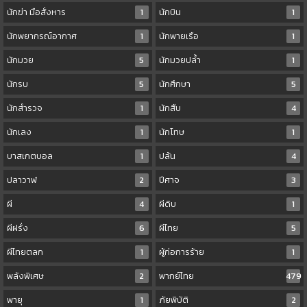
นักฆ่า มือสั่งหาร
1
นักบิน
1
นักพยากรณ์อากาศ
1
นักพายเรือ
1
นักมวย
5
นักมวยปล้ำ
1
นักรบ
5
นักศึกษา
5
นักสำรวจ
1
นักสืบ
4
นักเลง
1
นักโทษ
1
บาสเกตบอล
1
ปล้น
4
ปลาวาฬ
2
ปีศาจ
3
ผี
4
ผีดิบ
1
ผีฝรั่ง
6
ผีไทย
5
ผีไทยตลก
1
ผู้ก่อการร้าย
1
พลังพิเศษ
2
พากย์ไทย
479
พายุ
1
ภัยพิบัติ
2