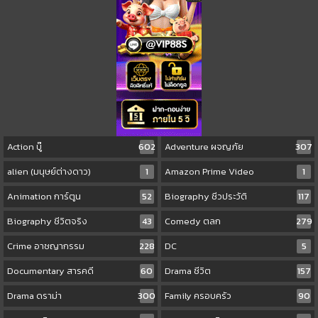
Action บู๊
602
Adventure ผจญภัย
307
alien (มนุษย์ต่างดาว)
1
Amazon Prime Video
1
Animation การ์ตูน
52
Biography ชีวประวัติ
117
Biography ชีวิตจริง
43
Comedy ตลก
279
Crime อาชญากรรม
228
DC
5
Documentary สารคดี
60
Drama ชีวิต
157
Drama ดราม่า
300
Family ครอบครัว
90