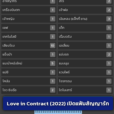
อาชญากร
1
ฮีโร่
2
เครื่องบินตก
1
เจ้าพ่อ
2
เจ้าหญิง
1
เฉินหลง (แจ๊กกี้ ชาน)
3
เชฟ
1
เด็ก
1
เทคโนโลยี
1
เรื่องจริง
1
เสียงโรง
10
เอเลี่ยน
1
แข็งม้า
1
แข่งรถ
2
แนะนำหนังใหม่
5
แมงมุม
1
แม่ชี
1
แวมไพร์
1
โคนัน
1
โจรกรรม
1
โจว ซิงฉือ
2
ไดโนเสาร์
1
Love in Contract (2022) เปิดแฟ้มสัญญารัก