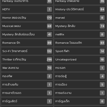
Fantasy จินตนาการ
81
Fantasy เทพนิยาย
36
HDTV
1
History ประวัติศาสตร์
84
Horror สยองขวัญ
170
marvel
8
Musical เพลง
68
Mystery ลึกลับ
74
Mystery ลึกลับซ่อนเงื่อน
41
netflix
8
Romance รัก
88
Romance โรแมนติก
83
Sci-Fi วิทยาศาสตร์
132
Sport กีฬา
14
Thriller ระทึกขวัญ
296
Uncategorized
18
War สงคราม
70
กระรอก
1
กองทัพ
2
การต่อสู้
4
การล้างแค้น
1
การเมือง
5
การเอาตัวรอด
1
การแต่งงาน
1
การ์ตูนสัตว์
1
การ์ตูนเด็ก
8