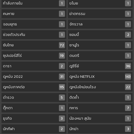
กำลังภายใน
1
ขโมย
1
คนหาย
1
ฆ่าตกรรม
1
จอมยุทธ
1
จักรวาล
1
ช่วยตัวประกัน
1
ซอมบี้
2
ซับไทย
72
ซามูไร
1
ซุปเปอร์ฮีโร่
19
ดนตรี
1
ดารา
2
ดูซีรี่ย์
36
ดูหนัง 2022
31
ดูหนัง NETFLIX
143
ดูหนังภาคต่อ
115
ดูหนังใหม่ชนโรง
22
ตำรวจ
5
ติดถ้ำ
1
ตุ๊กตา
1
ทหาร
7
ธุรกิจ
3
น้องหมา สุนัข
1
นักกีฬา
2
นักฆ่า
3