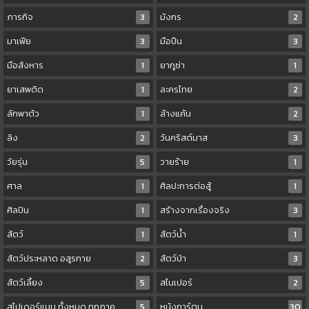
ภารกิจ
3
มังกร
2
มาเฟีย
3
มือปืน
3
มือสังหาร
1
ยากูซ่า
1
ยาเสพติด
1
ละครไทย
2
ลักพาตัว
1
ล้างแค้น
2
ลิง
2
วันคริสต์มาส
3
วัยรุ่น
5
วายร้าย
1
ศาล
1
ศิลปะการต่อสู้
1
ศิลปิน
1
สร้างจากเรื่องจริง
3
สัตว์
1
สัตว์น้ำ
1
สัตว์ประหลาด อสูรกาย
2
สัตว์ป่า
3
สัตว์เลี้ยง
5
สไนเปอร์
2
สไปเดอร์แมน ทั้งหมด ทุกภาค
5
หนังการ์ตูน
30