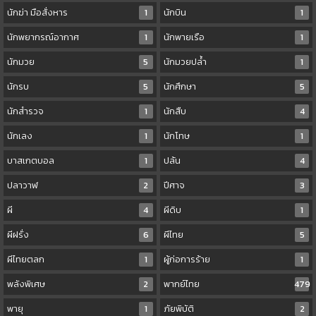
นักฆ่า มือสั่งหาร
1
นักบิน
1
นักพยากรณ์อากาศ
1
นักพายเรือ
1
นักมวย
5
นักมวยปล้ำ
1
นักรบ
5
นักศึกษา
5
นักสำรวจ
1
นักสืบ
4
นักเลง
1
นักโทษ
1
บาสเกตบอล
1
ปล้น
4
ปลาวาฬ
2
ปีศาจ
3
ผี
4
ผีดิบ
1
ผีฝรั่ง
6
ผีไทย
5
ผีไทยตลก
1
ผู้ก่อการร้าย
1
พลังพิเศษ
2
พากย์ไทย
479
พายุ
1
ภัยพิบัติ
2