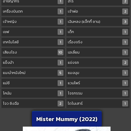
อาชญากร
1
ฮีโร่
2
เครื่องบินตก
1
เจ้าพ่อ
2
เจ้าหญิง
1
เฉินหลง (แจ๊กกี้ ชาน)
3
เชฟ
1
เด็ก
1
เทคโนโลยี
1
เรื่องจริง
1
เสียงโรง
10
เอเลี่ยน
1
แข็งม้า
1
แข่งรถ
2
แนะนำหนังใหม่
5
แมงมุม
1
แม่ชี
1
แวมไพร์
1
โคนัน
1
โจรกรรม
1
โจว ซิงฉือ
2
ไดโนเสาร์
1
Mister Mummy (2022)