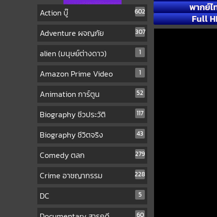
พากย์ไ
Action บู๊
602
Full H
Adventure ผจญภัย
307
alien (มนุษย์ต่างดาว)
1
Amazon Prime Video
1
Animation การ์ตูน
52
Biography ชีวประวัติ
117
Biography ชีวิตจริง
43
Comedy ตลก
279
Crime อาชญากรรม
228
DC
5
Documentary สารคดี
60