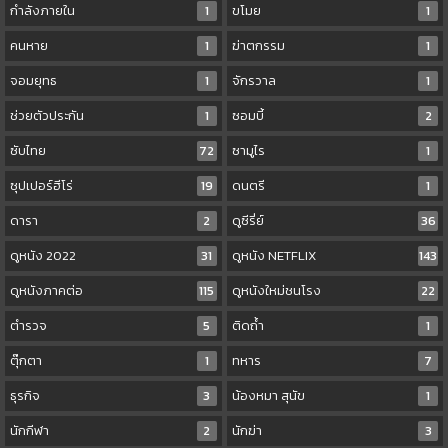
กำลังภายใน
1
ขโมย
1
คนหาย
1
ฆ่าตกรรม
1
จอมยุทธ
1
จักรวาล
1
ช่วยตัวประกัน
1
ซอมบี้
2
ซับไทย
72
ซามูไร
1
ซุปเปอร์ฮีโร่
19
ดนตรี
1
ดารา
2
ดูซีรี่ย์
36
ดูหนัง 2022
31
ดูหนัง NETFLIX
143
ดูหนังภาคต่อ
115
ดูหนังใหม่ชนโรง
22
ตำรวจ
5
ติดถ้ำ
1
ตุ๊กตา
1
ทหาร
7
ธุรกิจ
3
น้องหมา สุนัข
1
นักกีฬา
2
นักฆ่า
3