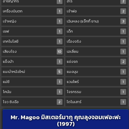
อาชญากร
1
ฮีโร่
2
เครื่องบินตก
1
เจ้าพ่อ
2
เจ้าหญิง
1
เฉินหลง (แจ๊กกี้ ชาน)
3
เชฟ
1
เด็ก
1
เทคโนโลยี
1
เรื่องจริง
1
เสียงโรง
10
เอเลี่ยน
1
แข็งม้า
1
แข่งรถ
2
แนะนำหนังใหม่
5
แมงมุม
1
แม่ชี
1
แวมไพร์
1
โคนัน
1
โจรกรรม
1
โจว ซิงฉือ
2
ไดโนเสาร์
1
Mr. Magoo มิสเตอร์มากู คุณลุงจอมเฟอะฟะ
(1997)