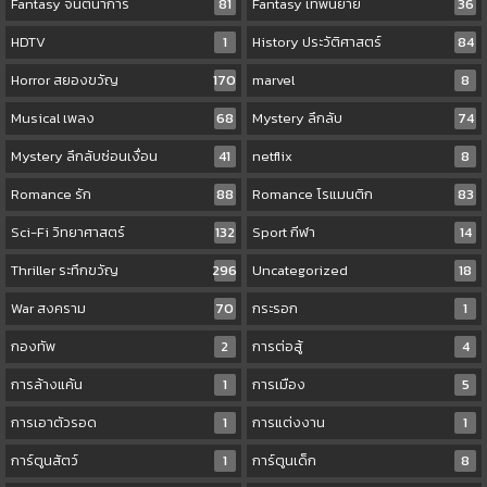
Fantasy จินตนาการ
81
Fantasy เทพนิยาย
36
HDTV
1
History ประวัติศาสตร์
84
Horror สยองขวัญ
170
marvel
8
Musical เพลง
68
Mystery ลึกลับ
74
Mystery ลึกลับซ่อนเงื่อน
41
netflix
8
Romance รัก
88
Romance โรแมนติก
83
Sci-Fi วิทยาศาสตร์
132
Sport กีฬา
14
Thriller ระทึกขวัญ
296
Uncategorized
18
War สงคราม
70
กระรอก
1
กองทัพ
2
การต่อสู้
4
การล้างแค้น
1
การเมือง
5
การเอาตัวรอด
1
การแต่งงาน
1
การ์ตูนสัตว์
1
การ์ตูนเด็ก
8