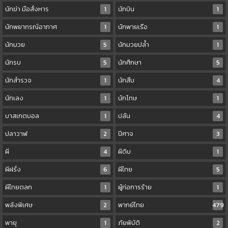
นักฆ่า มือสั่งหาร
1
นักบิน
1
นักพยากรณ์อากาศ
1
นักพายเรือ
1
นักมวย
5
นักมวยปล้ำ
1
นักรบ
5
นักศึกษา
5
นักสำรวจ
1
นักสืบ
4
นักเลง
1
นักโทษ
1
บาสเกตบอล
1
ปล้น
4
ปลาวาฬ
2
ปีศาจ
3
ผี
4
ผีดิบ
1
ผีฝรั่ง
6
ผีไทย
5
ผีไทยตลก
1
ผู้ก่อการร้าย
1
พลังพิเศษ
2
พากย์ไทย
479
พายุ
1
ภัยพิบัติ
2