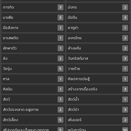
ภารกิจ
3
มังกร
2
มาเฟีย
3
มือปืน
3
มือสังหาร
1
ยากูซ่า
1
ยาเสพติด
1
ละครไทย
2
ลักพาตัว
1
ล้างแค้น
2
ลิง
2
วันคริสต์มาส
3
วัยรุ่น
5
วายร้าย
1
ศาล
1
ศิลปะการต่อสู้
1
ศิลปิน
1
สร้างจากเรื่องจริง
3
สัตว์
1
สัตว์น้ำ
1
สัตว์ประหลาด อสูรกาย
2
สัตว์ป่า
3
สัตว์เลี้ยง
5
สไนเปอร์
2
สไปเดอร์แมน ทั้งหมด ทุกภาค
5
หนังการ์ตูน
30