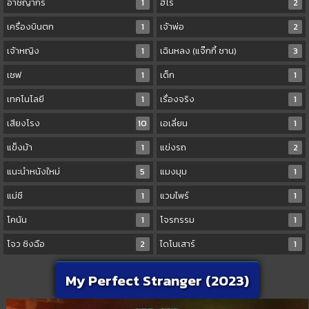
อาชญากร
1
ฮีโร่
2
เครื่องบินตก
1
เจ้าพ่อ
2
เจ้าหญิง
1
เฉินหลง (แจ๊กกี้ ชาน)
3
เชฟ
1
เด็ก
1
เทคโนโลยี
1
เรื่องจริง
1
เสียงโรง
10
เอเลี่ยน
1
แข็งม้า
1
แข่งรถ
2
แนะนำหนังใหม่
5
แมงมุม
1
แม่ชี
1
แวมไพร์
1
โคนัน
1
โจรกรรม
1
โจว ซิงฉือ
2
ไดโนเสาร์
1
My Perfect Stranger (2023)