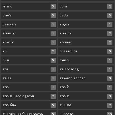
ภารกิจ
3
มังกร
2
มาเฟีย
3
มือปืน
3
มือสังหาร
1
ยากูซ่า
1
ยาเสพติด
1
ละครไทย
2
ลักพาตัว
1
ล้างแค้น
2
ลิง
2
วันคริสต์มาส
3
วัยรุ่น
5
วายร้าย
1
ศาล
1
ศิลปะการต่อสู้
1
ศิลปิน
1
สร้างจากเรื่องจริง
3
สัตว์
1
สัตว์น้ำ
1
สัตว์ประหลาด อสูรกาย
2
สัตว์ป่า
3
สัตว์เลี้ยง
5
สไนเปอร์
2
สไปเดอร์แมน ทั้งหมด ทุกภาค
5
หนังการ์ตูน
30