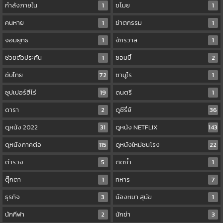
กำลังภายใน
1
ขโมย
1
คนหาย
1
ฆ่าตกรรม
1
จอมยุทธ
1
จักรวาล
1
ช่วยตัวประกัน
1
ซอมบี้
2
ซับไทย
72
ซามูไร
1
ซุปเปอร์ฮีโร่
19
ดนตรี
1
ดารา
2
ดูซีรี่ย์
36
ดูหนัง 2022
31
ดูหนัง NETFLIX
143
ดูหนังภาคต่อ
115
ดูหนังใหม่ชนโรง
22
ตำรวจ
5
ติดถ้ำ
1
ตุ๊กตา
1
ทหาร
7
ธุรกิจ
3
น้องหมา สุนัข
1
นักกีฬา
2
นักฆ่า
3