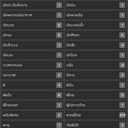
นักฆ่า มือสั่งหาร
1
นักบิน
1
นักพยากรณ์อากาศ
1
นักพายเรือ
1
นักมวย
5
นักมวยปล้ำ
1
นักรบ
5
นักศึกษา
5
นักสำรวจ
1
นักสืบ
4
นักเลง
1
นักโทษ
1
บาสเกตบอล
1
ปล้น
4
ปลาวาฬ
2
ปีศาจ
3
ผี
4
ผีดิบ
1
ผีฝรั่ง
6
ผีไทย
5
ผีไทยตลก
1
ผู้ก่อการร้าย
1
พลังพิเศษ
2
พากย์ไทย
479
พายุ
1
ภัยพิบัติ
2