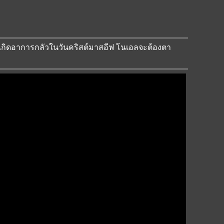
งเขาเกิดอาการกลัวในวันคริสต์มาสอีฟ โนเอลจะต้องตา