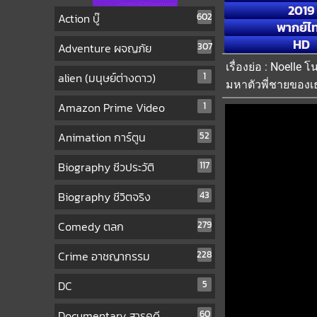
2019
Action บู๊
602
พากย์ไ
HD
Adventure ผจญภัย
307
เรื่องย่อ : Noell
alien (มนุษย์ต่างดาว)
1
มหาตัวพี่ชายของเ
Amazon Prime Video
1
Animation การ์ตูน
52
Biography ชีวประวัติ
117
Biography ชีวิตจริง
43
Comedy ตลก
279
Crime อาชญากรรม
228
DC
5
Documentary สารคดี
60