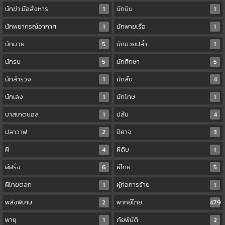
นักฆ่า มือสั่งหาร
1
นักบิน
1
นักพยากรณ์อากาศ
1
นักพายเรือ
1
นักมวย
5
นักมวยปล้ำ
1
นักรบ
5
นักศึกษา
5
นักสำรวจ
1
นักสืบ
4
นักเลง
1
นักโทษ
1
บาสเกตบอล
1
ปล้น
4
ปลาวาฬ
2
ปีศาจ
3
ผี
4
ผีดิบ
1
ผีฝรั่ง
6
ผีไทย
5
ผีไทยตลก
1
ผู้ก่อการร้าย
1
พลังพิเศษ
2
พากย์ไทย
479
พายุ
1
ภัยพิบัติ
2