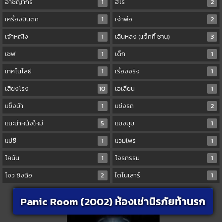
อาชญากร
1
ฮีโร่
2
เครื่องบินตก
1
เจ้าพ่อ
2
เจ้าหญิง
1
เฉินหลง (แจ๊กกี้ ชาน)
3
เชฟ
1
เด็ก
1
เทคโนโลยี
1
เรื่องจริง
1
เสียงโรง
10
เอเลี่ยน
1
แข็งม้า
1
แข่งรถ
2
แนะนำหนังใหม่
5
แมงมุม
1
แม่ชี
1
แวมไพร์
1
โคนัน
1
โจรกรรม
1
โจว ซิงฉือ
2
ไดโนเสาร์
1
Panic Room (2002) ห้องเช่านิรภัยท้านรก