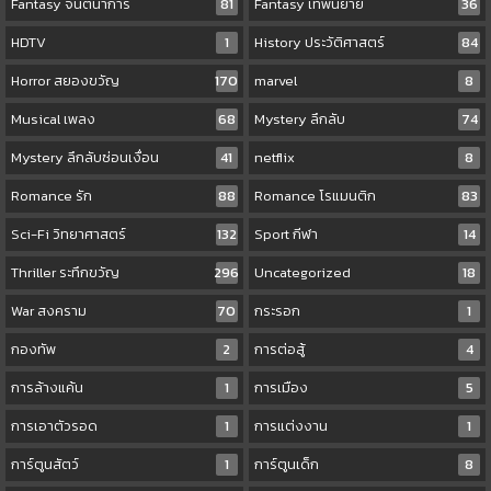
Fantasy จินตนาการ
81
Fantasy เทพนิยาย
36
HDTV
1
History ประวัติศาสตร์
84
Horror สยองขวัญ
170
marvel
8
Musical เพลง
68
Mystery ลึกลับ
74
Mystery ลึกลับซ่อนเงื่อน
41
netflix
8
Romance รัก
88
Romance โรแมนติก
83
Sci-Fi วิทยาศาสตร์
132
Sport กีฬา
14
Thriller ระทึกขวัญ
296
Uncategorized
18
War สงคราม
70
กระรอก
1
กองทัพ
2
การต่อสู้
4
การล้างแค้น
1
การเมือง
5
การเอาตัวรอด
1
การแต่งงาน
1
การ์ตูนสัตว์
1
การ์ตูนเด็ก
8