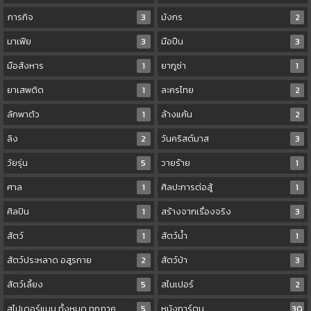
ภารกิจ
3
มังกร
2
มาเฟีย
3
มือปืน
3
มือสังหาร
1
ยากูซ่า
1
ยาเสพติด
1
ละครไทย
2
ลักพาตัว
1
ล้างแค้น
2
ลิง
2
วันคริสต์มาส
3
วัยรุ่น
5
วายร้าย
1
ศาล
1
ศิลปะการต่อสู้
1
ศิลปิน
1
สร้างจากเรื่องจริง
3
สัตว์
1
สัตว์น้ำ
1
สัตว์ประหลาด อสูรกาย
2
สัตว์ป่า
3
สัตว์เลี้ยง
5
สไนเปอร์
2
สไปเดอร์แมน ทั้งหมด ทุกภาค
5
หนังการ์ตูน
30