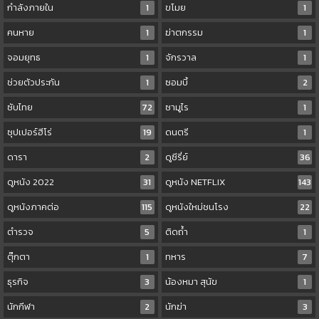
กำลังภายใน
1
ขโมย
1
คนหาย
1
ฆ่าตกรรม
1
จอมยุทธ
1
จักรวาล
1
ช่วยตัวประกัน
1
ซอมบี้
2
ซับไทย
72
ซามูไร
1
ซุปเปอร์ฮีโร่
19
ดนตรี
1
ดารา
2
ดูซีรี่ย์
36
ดูหนัง 2022
31
ดูหนัง NETFLIX
143
ดูหนังภาคต่อ
115
ดูหนังใหม่ชนโรง
22
ตำรวจ
5
ติดถ้ำ
1
ตุ๊กตา
1
ทหาร
7
ธุรกิจ
3
น้องหมา สุนัข
1
นักกีฬา
2
นักฆ่า
3