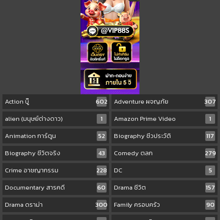
Action บู๊
602
Adventure ผจญภัย
307
alien (มนุษย์ต่างดาว)
1
Amazon Prime Video
1
Animation การ์ตูน
52
Biography ชีวประวัติ
117
Biography ชีวิตจริง
43
Comedy ตลก
279
Crime อาชญากรรม
228
DC
5
Documentary สารคดี
60
Drama ชีวิต
157
Drama ดราม่า
300
Family ครอบครัว
90