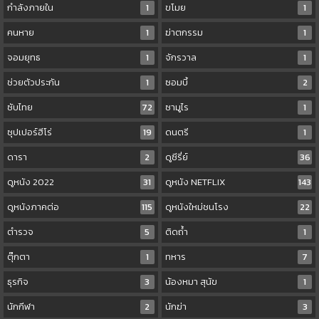
กำลังภายใน
1
ขโมย
1
คนหาย
1
ฆ่าตกรรม
1
จอมยุทธ
1
จักรวาล
1
ช่วยตัวประกัน
1
ซอมบี้
2
ซับไทย
72
ซามูไร
1
ซุปเปอร์ฮีโร่
19
ดนตรี
1
ดารา
2
ดูซีรี่ย์
36
ดูหนัง 2022
31
ดูหนัง NETFLIX
143
ดูหนังภาคต่อ
115
ดูหนังใหม่ชนโรง
22
ตำรวจ
5
ติดถ้ำ
1
ตุ๊กตา
1
ทหาร
7
ธุรกิจ
3
น้องหมา สุนัข
1
นักกีฬา
2
นักฆ่า
3