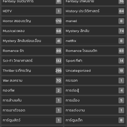
Fantasy จินตนาการ
81
Fantasy เทพนิยาย
36
HDTV
1
History ประวัติศาสตร์
84
Horror สยองขวัญ
170
marvel
8
Musical เพลง
68
Mystery ลึกลับ
74
Mystery ลึกลับซ่อนเงื่อน
41
netflix
8
Romance รัก
88
Romance โรแมนติก
83
Sci-Fi วิทยาศาสตร์
132
Sport กีฬา
14
Thriller ระทึกขวัญ
296
Uncategorized
18
War สงคราม
70
กระรอก
1
กองทัพ
2
การต่อสู้
4
การล้างแค้น
1
การเมือง
5
การเอาตัวรอด
1
การแต่งงาน
1
การ์ตูนสัตว์
1
การ์ตูนเด็ก
8