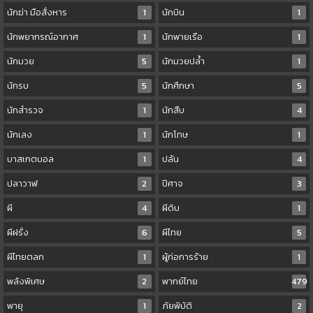
นักฆ่า มือสั่งหาร
1
นักบิน
1
นักพยากรณ์อากาศ
1
นักพายเรือ
1
นักมวย
5
นักมวยปล้ำ
1
นักรบ
5
นักศึกษา
5
นักสำรวจ
1
นักสืบ
4
นักเลง
1
นักโทษ
1
บาสเกตบอล
1
ปล้น
4
ปลาวาฬ
2
ปีศาจ
3
ผี
4
ผีดิบ
1
ผีฝรั่ง
6
ผีไทย
5
ผีไทยตลก
1
ผู้ก่อการร้าย
1
พลังพิเศษ
2
พากย์ไทย
479
พายุ
1
ภัยพิบัติ
2