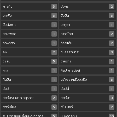
ภารกิจ
3
มังกร
2
มาเฟีย
3
มือปืน
3
มือสังหาร
1
ยากูซ่า
1
ยาเสพติด
1
ละครไทย
2
ลักพาตัว
1
ล้างแค้น
2
ลิง
2
วันคริสต์มาส
3
วัยรุ่น
5
วายร้าย
1
ศาล
1
ศิลปะการต่อสู้
1
ศิลปิน
1
สร้างจากเรื่องจริง
3
สัตว์
1
สัตว์น้ำ
1
สัตว์ประหลาด อสูรกาย
2
สัตว์ป่า
3
สัตว์เลี้ยง
5
สไนเปอร์
2
สไปเดอร์แมน ทั้งหมด ทุกภาค
5
หนังการ์ตูน
30