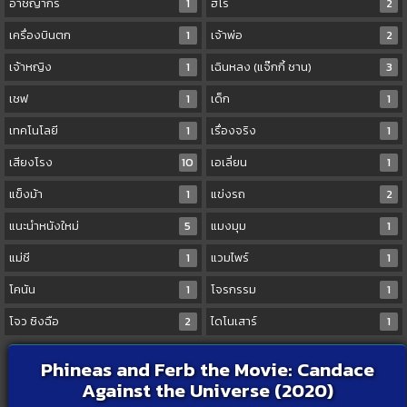
อาชญากร
1
ฮีโร่
2
เครื่องบินตก
1
เจ้าพ่อ
2
เจ้าหญิง
1
เฉินหลง (แจ๊กกี้ ชาน)
3
เชฟ
1
เด็ก
1
เทคโนโลยี
1
เรื่องจริง
1
เสียงโรง
10
เอเลี่ยน
1
แข็งม้า
1
แข่งรถ
2
แนะนำหนังใหม่
5
แมงมุม
1
แม่ชี
1
แวมไพร์
1
โคนัน
1
โจรกรรม
1
โจว ซิงฉือ
2
ไดโนเสาร์
1
Phineas and Ferb the Movie: Candace
Against the Universe (2020)