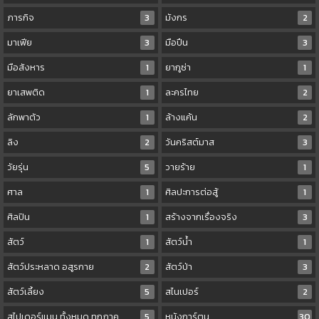
ภารกิจ
3
มังกร
2
มาเฟีย
3
มือปืน
3
มือสังหาร
1
ยากูซ่า
1
ยาเสพติด
1
ละครไทย
2
ลักพาตัว
1
ล้างแค้น
2
ลิง
2
วันคริสต์มาส
3
วัยรุ่น
5
วายร้าย
1
ศาล
1
ศิลปะการต่อสู้
1
ศิลปิน
1
สร้างจากเรื่องจริง
3
สัตว์
1
สัตว์น้ำ
1
สัตว์ประหลาด อสูรกาย
2
สัตว์ป่า
3
สัตว์เลี้ยง
5
สไนเปอร์
2
สไปเดอร์แมน ทั้งหมด ทุกภาค
5
หนังการ์ตูน
30