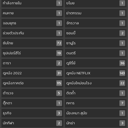
กำลังภายใน
1
ขโมย
1
คนหาย
1
ฆ่าตกรรม
1
จอมยุทธ
1
จักรวาล
1
ช่วยตัวประกัน
1
ซอมบี้
2
ซับไทย
72
ซามูไร
1
ซุปเปอร์ฮีโร่
19
ดนตรี
1
ดารา
2
ดูซีรี่ย์
36
ดูหนัง 2022
31
ดูหนัง NETFLIX
143
ดูหนังภาคต่อ
115
ดูหนังใหม่ชนโรง
22
ตำรวจ
5
ติดถ้ำ
1
ตุ๊กตา
1
ทหาร
7
ธุรกิจ
3
น้องหมา สุนัข
1
นักกีฬา
2
นักฆ่า
3