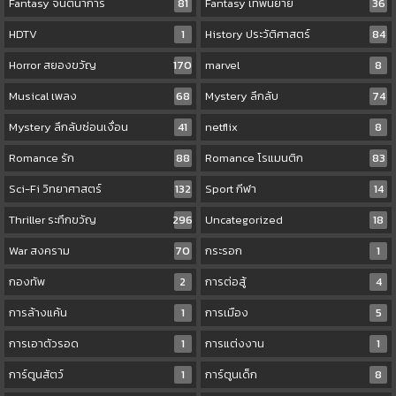
Fantasy จินตนาการ
81
Fantasy เทพนิยาย
36
HDTV
1
History ประวัติศาสตร์
84
Horror สยองขวัญ
170
marvel
8
Musical เพลง
68
Mystery ลึกลับ
74
Mystery ลึกลับซ่อนเงื่อน
41
netflix
8
Romance รัก
88
Romance โรแมนติก
83
Sci-Fi วิทยาศาสตร์
132
Sport กีฬา
14
Thriller ระทึกขวัญ
296
Uncategorized
18
War สงคราม
70
กระรอก
1
กองทัพ
2
การต่อสู้
4
การล้างแค้น
1
การเมือง
5
การเอาตัวรอด
1
การแต่งงาน
1
การ์ตูนสัตว์
1
การ์ตูนเด็ก
8