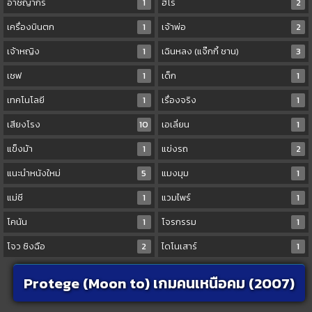
อาชญากร
1
ฮีโร่
2
เครื่องบินตก
1
เจ้าพ่อ
2
เจ้าหญิง
1
เฉินหลง (แจ๊กกี้ ชาน)
3
เชฟ
1
เด็ก
1
เทคโนโลยี
1
เรื่องจริง
1
เสียงโรง
10
เอเลี่ยน
1
แข็งม้า
1
แข่งรถ
2
แนะนำหนังใหม่
5
แมงมุม
1
แม่ชี
1
แวมไพร์
1
โคนัน
1
โจรกรรม
1
โจว ซิงฉือ
2
ไดโนเสาร์
1
Protege (Moon to) เกมคนเหนือคม (2007)