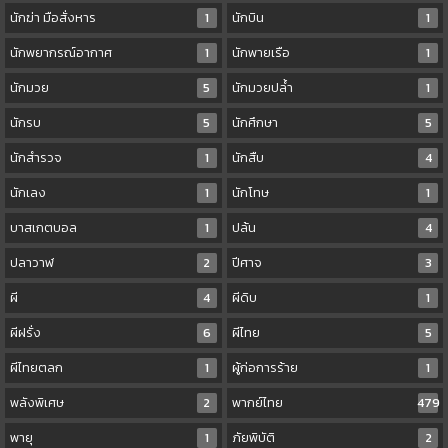
นักฆ่า มือสั่งหาร
1
นักบิน
1
นักพยากรณ์อากาศ
1
นักพายเรือ
1
นักมวย
5
นักมวยปล้ำ
1
นักรบ
5
นักศึกษา
5
นักสำรวจ
1
นักสืบ
4
นักเลง
1
นักโทษ
1
บาสเกตบอล
1
ปล้น
4
ปลาวาฬ
2
ปีศาจ
3
ผี
4
ผีดิบ
1
ผีฝรั่ง
6
ผีไทย
5
ผีไทยตลก
1
ผู้ก่อการร้าย
1
พลังพิเศษ
2
พากย์ไทย
479
พายุ
1
ภัยพิบัติ
2