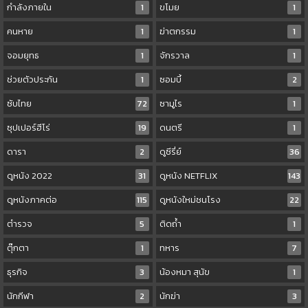
กำลังภายใน
1
ขโมย
1
คนหาย
1
ฆ่าตกรรม
1
จอมยุทธ
1
จักรวาล
1
ช่วยตัวประกัน
1
ซอมบี้
2
ซับไทย
72
ซามูไร
1
ซุปเปอร์ฮีโร่
19
ดนตรี
1
ดารา
2
ดูซีรี่ย์
36
ดูหนัง 2022
31
ดูหนัง NETFLIX
143
ดูหนังภาคต่อ
115
ดูหนังใหม่ชนโรง
22
ตำรวจ
5
ติดถ้ำ
1
ตุ๊กตา
1
ทหาร
7
ธุรกิจ
3
น้องหมา สุนัข
1
นักกีฬา
2
นักฆ่า
3