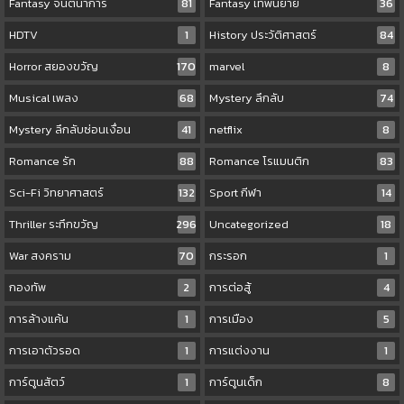
Fantasy จินตนาการ
81
Fantasy เทพนิยาย
36
HDTV
1
History ประวัติศาสตร์
84
Horror สยองขวัญ
170
marvel
8
Musical เพลง
68
Mystery ลึกลับ
74
Mystery ลึกลับซ่อนเงื่อน
41
netflix
8
Romance รัก
88
Romance โรแมนติก
83
Sci-Fi วิทยาศาสตร์
132
Sport กีฬา
14
Thriller ระทึกขวัญ
296
Uncategorized
18
War สงคราม
70
กระรอก
1
กองทัพ
2
การต่อสู้
4
การล้างแค้น
1
การเมือง
5
การเอาตัวรอด
1
การแต่งงาน
1
การ์ตูนสัตว์
1
การ์ตูนเด็ก
8