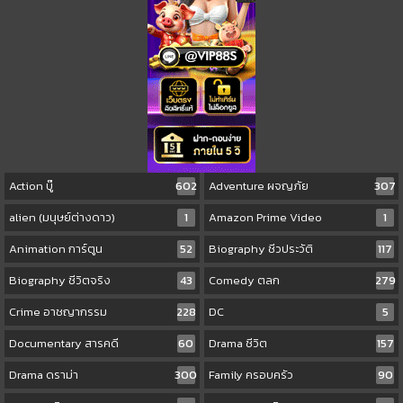
Action บู๊
602
Adventure ผจญภัย
307
alien (มนุษย์ต่างดาว)
1
Amazon Prime Video
1
Animation การ์ตูน
52
Biography ชีวประวัติ
117
Biography ชีวิตจริง
43
Comedy ตลก
279
Crime อาชญากรรม
228
DC
5
Documentary สารคดี
60
Drama ชีวิต
157
Drama ดราม่า
300
Family ครอบครัว
90