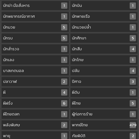
นักฆ่า มือสั่งหาร
1
นักบิน
1
นักพยากรณ์อากาศ
1
นักพายเรือ
1
นักมวย
5
นักมวยปล้ำ
1
นักรบ
5
นักศึกษา
5
นักสำรวจ
1
นักสืบ
4
นักเลง
1
นักโทษ
1
บาสเกตบอล
1
ปล้น
4
ปลาวาฬ
2
ปีศาจ
3
ผี
4
ผีดิบ
1
ผีฝรั่ง
6
ผีไทย
5
ผีไทยตลก
1
ผู้ก่อการร้าย
1
พลังพิเศษ
2
พากย์ไทย
479
พายุ
1
ภัยพิบัติ
2