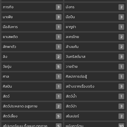
ภารกิจ
3
มังกร
2
มาเฟีย
3
มือปืน
3
มือสังหาร
1
ยากูซ่า
1
ยาเสพติด
1
ละครไทย
2
ลักพาตัว
1
ล้างแค้น
2
ลิง
2
วันคริสต์มาส
3
วัยรุ่น
5
วายร้าย
1
ศาล
1
ศิลปะการต่อสู้
1
ศิลปิน
1
สร้างจากเรื่องจริง
3
สัตว์
1
สัตว์น้ำ
1
สัตว์ประหลาด อสูรกาย
2
สัตว์ป่า
3
สัตว์เลี้ยง
5
สไนเปอร์
2
สไปเดอร์แมน ทั้งหมด ทุกภาค
5
หนังการ์ตูน
30