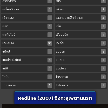
อาชญากร
1
ฮีโร่
2
เครื่องบินตก
1
เจ้าพ่อ
2
เจ้าหญิง
1
เฉินหลง (แจ๊กกี้ ชาน)
3
เชฟ
1
เด็ก
1
เทคโนโลยี
1
เรื่องจริง
1
เสียงโรง
10
เอเลี่ยน
1
แข็งม้า
1
แข่งรถ
2
แนะนำหนังใหม่
5
แมงมุม
1
แม่ชี
1
แวมไพร์
1
โคนัน
1
โจรกรรม
1
โจว ซิงฉือ
2
ไดโนเสาร์
1
Redline (2007) ซิ่งทะลุเพดานนรก