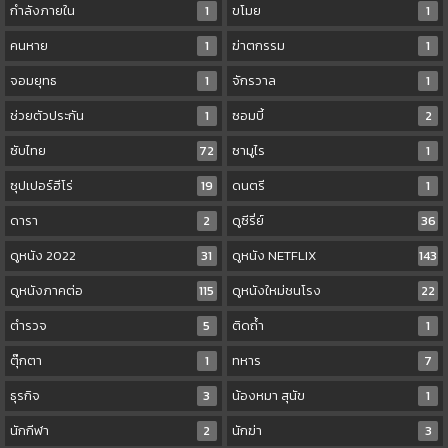
กำลังภายใน
1
ขโมย
1
คนหาย
1
ฆ่าตกรรม
1
จอมยุทธ
1
จักรวาล
1
ช่วยตัวประกัน
1
ซอมบี้
2
ซับไทย
72
ซามูไร
1
ซุปเปอร์ฮีโร่
19
ดนตรี
1
ดารา
2
ดูซีรี่ย์
36
ดูหนัง 2022
31
ดูหนัง NETFLIX
143
ดูหนังภาคต่อ
115
ดูหนังใหม่ชนโรง
22
ตำรวจ
5
ติดถ้ำ
1
ตุ๊กตา
1
ทหาร
7
ธุรกิจ
3
น้องหมา สุนัข
1
นักกีฬา
2
นักฆ่า
3