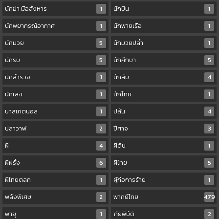
นักฆ่า มือสั่งหาร
1
นักบิน
1
นักพยากรณ์อากาศ
1
นักพายเรือ
1
นักมวย
5
นักมวยปล้ำ
1
นักรบ
5
นักศึกษา
5
นักสำรวจ
1
นักสืบ
4
นักเลง
1
นักโทษ
1
บาสเกตบอล
1
ปล้น
4
ปลาวาฬ
2
ปีศาจ
3
ผี
4
ผีดิบ
1
ผีฝรั่ง
6
ผีไทย
5
ผีไทยตลก
1
ผู้ก่อการร้าย
1
พลังพิเศษ
2
พากย์ไทย
479
พายุ
1
ภัยพิบัติ
2