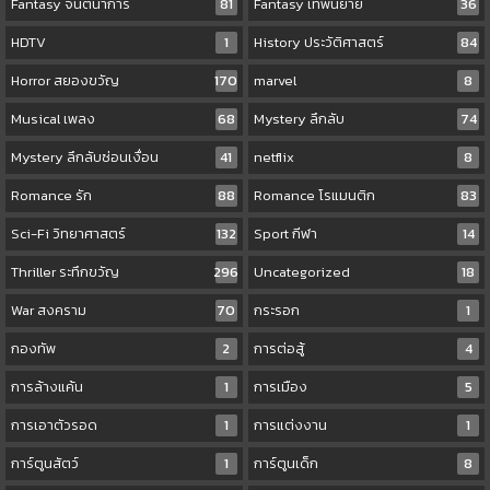
Fantasy จินตนาการ
81
Fantasy เทพนิยาย
36
HDTV
1
History ประวัติศาสตร์
84
Horror สยองขวัญ
170
marvel
8
Musical เพลง
68
Mystery ลึกลับ
74
Mystery ลึกลับซ่อนเงื่อน
41
netflix
8
Romance รัก
88
Romance โรแมนติก
83
Sci-Fi วิทยาศาสตร์
132
Sport กีฬา
14
Thriller ระทึกขวัญ
296
Uncategorized
18
War สงคราม
70
กระรอก
1
กองทัพ
2
การต่อสู้
4
การล้างแค้น
1
การเมือง
5
การเอาตัวรอด
1
การแต่งงาน
1
การ์ตูนสัตว์
1
การ์ตูนเด็ก
8