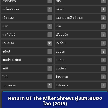
อาชญากร
1
ฮีโร่
2
เครื่องบินตก
1
เจ้าพ่อ
2
เจ้าหญิง
1
เฉินหลง (แจ๊กกี้ ชาน)
3
เชฟ
1
เด็ก
1
เทคโนโลยี
1
เรื่องจริง
1
เสียงโรง
10
เอเลี่ยน
1
แข็งม้า
1
แข่งรถ
2
แนะนำหนังใหม่
5
แมงมุม
1
แม่ชี
1
แวมไพร์
1
โคนัน
1
โจรกรรม
1
โจว ซิงฉือ
2
ไดโนเสาร์
1
Return Of The Killer Shrews ฝูงแกะสยอง
โลก (2013)