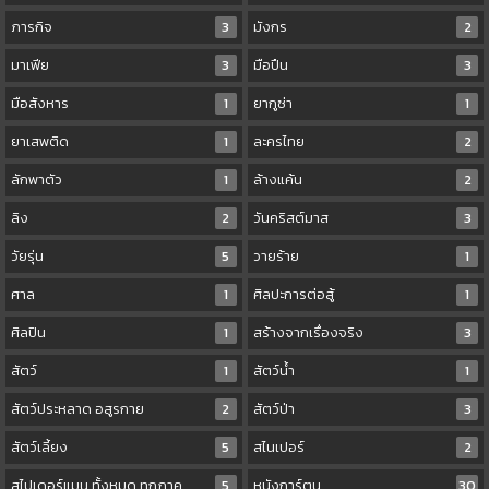
ภารกิจ
3
มังกร
2
มาเฟีย
3
มือปืน
3
มือสังหาร
1
ยากูซ่า
1
ยาเสพติด
1
ละครไทย
2
ลักพาตัว
1
ล้างแค้น
2
ลิง
2
วันคริสต์มาส
3
วัยรุ่น
5
วายร้าย
1
ศาล
1
ศิลปะการต่อสู้
1
ศิลปิน
1
สร้างจากเรื่องจริง
3
สัตว์
1
สัตว์น้ำ
1
สัตว์ประหลาด อสูรกาย
2
สัตว์ป่า
3
สัตว์เลี้ยง
5
สไนเปอร์
2
สไปเดอร์แมน ทั้งหมด ทุกภาค
5
หนังการ์ตูน
30