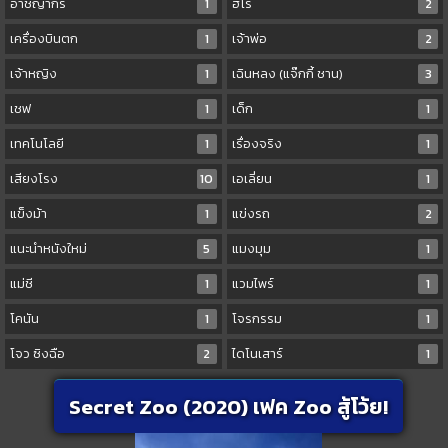
อาชญากร
1
ฮีโร่
2
เครื่องบินตก
1
เจ้าพ่อ
2
เจ้าหญิง
1
เฉินหลง (แจ๊กกี้ ชาน)
3
เชฟ
1
เด็ก
1
เทคโนโลยี
1
เรื่องจริง
1
เสียงโรง
10
เอเลี่ยน
1
แข็งม้า
1
แข่งรถ
2
แนะนำหนังใหม่
5
แมงมุม
1
แม่ชี
1
แวมไพร์
1
โคนัน
1
โจรกรรม
1
โจว ซิงฉือ
2
ไดโนเสาร์
1
Secret Zoo (2020) เฟค Zoo สู้โว้ย!