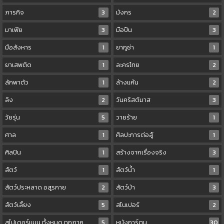
ภารกิจ
3
มังกร
2
มาเฟีย
3
มือปืน
3
มือสังหาร
1
ยากูซ่า
1
ยาเสพติด
1
ละครไทย
2
ลักพาตัว
1
ล้างแค้น
2
ลิง
2
วันคริสต์มาส
3
วัยรุ่น
5
วายร้าย
1
ศาล
1
ศิลปะการต่อสู้
1
ศิลปิน
1
สร้างจากเรื่องจริง
3
สัตว์
1
สัตว์น้ำ
1
สัตว์ประหลาด อสูรกาย
2
สัตว์ป่า
3
สัตว์เลี้ยง
5
สไนเปอร์
2
สไปเดอร์แมน ทั้งหมด ทุกภาค
5
หนังการ์ตูน
30