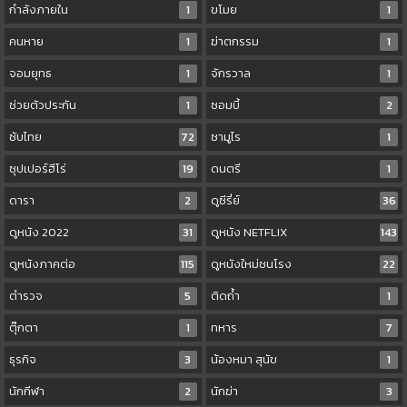
กำลังภายใน
1
ขโมย
1
คนหาย
1
ฆ่าตกรรม
1
จอมยุทธ
1
จักรวาล
1
ช่วยตัวประกัน
1
ซอมบี้
2
ซับไทย
72
ซามูไร
1
ซุปเปอร์ฮีโร่
19
ดนตรี
1
ดารา
2
ดูซีรี่ย์
36
ดูหนัง 2022
31
ดูหนัง NETFLIX
143
ดูหนังภาคต่อ
115
ดูหนังใหม่ชนโรง
22
ตำรวจ
5
ติดถ้ำ
1
ตุ๊กตา
1
ทหาร
7
ธุรกิจ
3
น้องหมา สุนัข
1
นักกีฬา
2
นักฆ่า
3