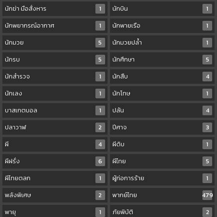
นักฆ่า มือสั่งหาร
1
นักบิน
1
นักพยากรณ์อากาศ
1
นักพายเรือ
1
นักมวย
5
นักมวยปล้ำ
1
นักรบ
5
นักศึกษา
5
นักสำรวจ
1
นักสืบ
4
นักเลง
1
นักโทษ
1
บาสเกตบอล
1
ปล้น
4
ปลาวาฬ
2
ปีศาจ
3
ผี
4
ผีดิบ
1
ผีฝรั่ง
6
ผีไทย
5
ผีไทยตลก
1
ผู้ก่อการร้าย
1
พลังพิเศษ
2
พากย์ไทย
479
พายุ
1
ภัยพิบัติ
2