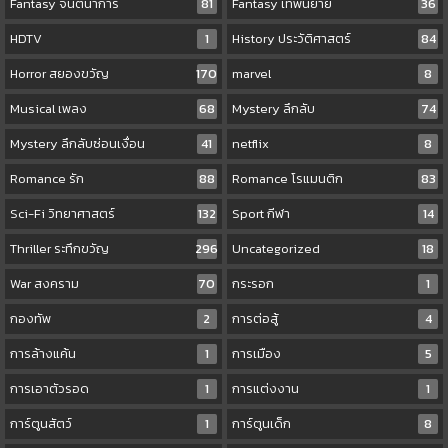
Fantasy จินตนาการ
81
Fantasy เทพนิยาย
36
HDTV
1
History ประวัติศาสตร์
84
Horror สยองขวัญ
170
marvel
8
Musical เพลง
68
Mystery ลึกลับ
74
Mystery ลึกลับซ่อนเงื่อน
41
netflix
8
Romance รัก
88
Romance โรแมนติก
83
Sci-Fi วิทยาศาสตร์
132
Sport กีฬา
14
Thriller ระทึกขวัญ
296
Uncategorized
18
War สงคราม
70
กระรอก
1
กองทัพ
2
การต่อสู้
4
การล้างแค้น
1
การเมือง
5
การเอาตัวรอด
1
การแต่งงาน
1
การ์ตูนสัตว์
1
การ์ตูนเด็ก
8