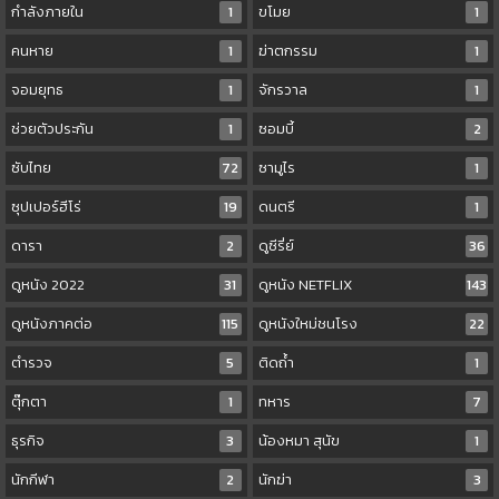
กำลังภายใน
1
ขโมย
1
คนหาย
1
ฆ่าตกรรม
1
จอมยุทธ
1
จักรวาล
1
ช่วยตัวประกัน
1
ซอมบี้
2
ซับไทย
72
ซามูไร
1
ซุปเปอร์ฮีโร่
19
ดนตรี
1
ดารา
2
ดูซีรี่ย์
36
ดูหนัง 2022
31
ดูหนัง NETFLIX
143
ดูหนังภาคต่อ
115
ดูหนังใหม่ชนโรง
22
ตำรวจ
5
ติดถ้ำ
1
ตุ๊กตา
1
ทหาร
7
ธุรกิจ
3
น้องหมา สุนัข
1
นักกีฬา
2
นักฆ่า
3