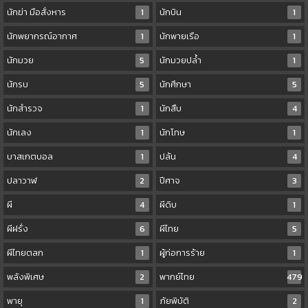
นักฆ่า มือสั่งหาร
1
นักบิน
1
นักพยากรณ์อากาศ
1
นักพายเรือ
1
นักมวย
5
นักมวยปล้ำ
1
นักรบ
5
นักศึกษา
5
นักสำรวจ
1
นักสืบ
4
นักเลง
1
นักโทษ
1
บาสเกตบอล
1
ปล้น
4
ปลาวาฬ
2
ปีศาจ
3
ผี
4
ผีดิบ
1
ผีฝรั่ง
6
ผีไทย
5
ผีไทยตลก
1
ผู้ก่อการร้าย
1
พลังพิเศษ
2
พากย์ไทย
479
พายุ
1
ภัยพิบัติ
2