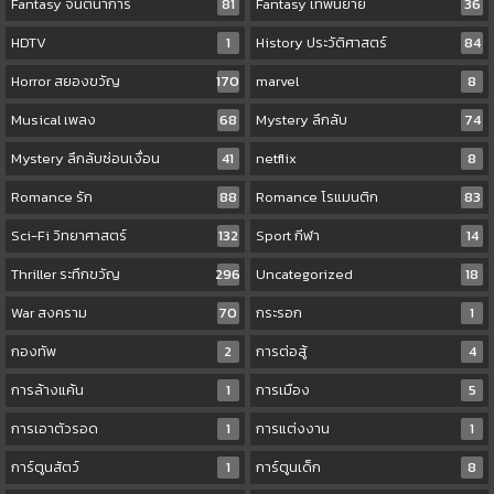
Fantasy จินตนาการ
81
Fantasy เทพนิยาย
36
HDTV
1
History ประวัติศาสตร์
84
Horror สยองขวัญ
170
marvel
8
Musical เพลง
68
Mystery ลึกลับ
74
Mystery ลึกลับซ่อนเงื่อน
41
netflix
8
Romance รัก
88
Romance โรแมนติก
83
Sci-Fi วิทยาศาสตร์
132
Sport กีฬา
14
Thriller ระทึกขวัญ
296
Uncategorized
18
War สงคราม
70
กระรอก
1
กองทัพ
2
การต่อสู้
4
การล้างแค้น
1
การเมือง
5
การเอาตัวรอด
1
การแต่งงาน
1
การ์ตูนสัตว์
1
การ์ตูนเด็ก
8