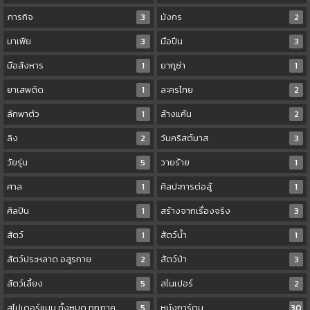
ภารกิจ
3
มังกร
2
มาเฟีย
3
มือปืน
3
มือสังหาร
1
ยากูซ่า
1
ยาเสพติด
1
ละครไทย
2
ลักพาตัว
1
ล้างแค้น
2
ลิง
2
วันคริสต์มาส
3
วัยรุ่น
5
วายร้าย
1
ศาล
1
ศิลปะการต่อสู้
1
ศิลปิน
1
สร้างจากเรื่องจริง
3
สัตว์
1
สัตว์น้ำ
1
สัตว์ประหลาด อสูรกาย
2
สัตว์ป่า
3
สัตว์เลี้ยง
5
สไนเปอร์
2
สไปเดอร์แมน ทั้งหมด ทุกภาค
5
หนังการ์ตูน
30