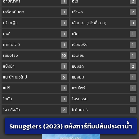
อาชญากร
1
ฮีโร่
2
เครื่องบินตก
1
เจ้าพ่อ
2
เจ้าหญิง
1
เฉินหลง (แจ๊กกี้ ชาน)
3
เชฟ
1
เด็ก
1
เทคโนโลยี
1
เรื่องจริง
1
เสียงโรง
10
เอเลี่ยน
1
แข็งม้า
1
แข่งรถ
2
แนะนำหนังใหม่
5
แมงมุม
1
แม่ชี
1
แวมไพร์
1
โคนัน
1
โจรกรรม
1
โจว ซิงฉือ
2
ไดโนเสาร์
1
Smugglers (2023) อหังการ์ทีมปล้นประดาน้ำ