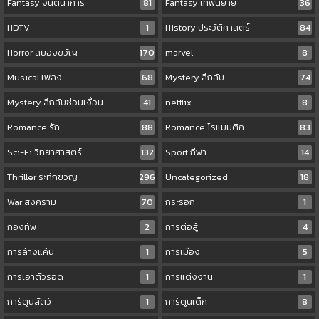
Fantasy จินตนาการ
81
Fantasy เทพนิยาย
36
HDTV
1
History ประวัติศาสตร์
84
Horror สยองขวัญ
170
marvel
8
Musical เพลง
68
Mystery ลึกลับ
74
Mystery ลึกลับซ่อนเงื่อน
41
netflix
8
Romance รัก
88
Romance โรแมนติก
83
Sci-Fi วิทยาศาสตร์
132
Sport กีฬา
14
Thriller ระทึกขวัญ
296
Uncategorized
18
War สงคราม
70
กระรอก
1
กองทัพ
2
การต่อสู้
4
การล้างแค้น
1
การเมือง
5
การเอาตัวรอด
1
การแต่งงาน
1
การ์ตูนสัตว์
1
การ์ตูนเด็ก
8