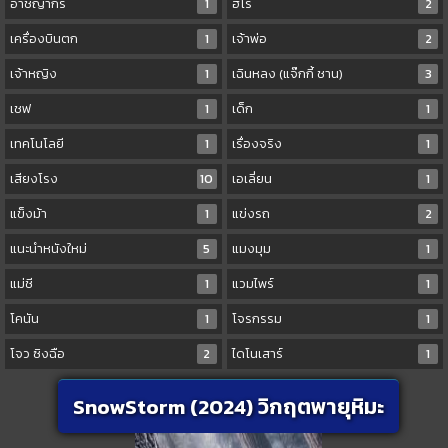
อาชญากร
1
ฮีโร่
2
เครื่องบินตก
1
เจ้าพ่อ
2
เจ้าหญิง
1
เฉินหลง (แจ๊กกี้ ชาน)
3
เชฟ
1
เด็ก
1
เทคโนโลยี
1
เรื่องจริง
1
เสียงโรง
10
เอเลี่ยน
1
แข็งม้า
1
แข่งรถ
2
แนะนำหนังใหม่
5
แมงมุม
1
แม่ชี
1
แวมไพร์
1
โคนัน
1
โจรกรรม
1
โจว ซิงฉือ
2
ไดโนเสาร์
1
SnowStorm (2024) วิกฤตพายุหิมะ