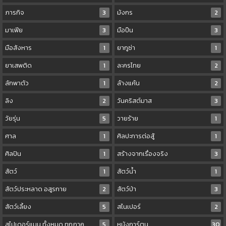
ภารกิจ
3
มังกร
2
มาเฟีย
3
มือปืน
3
มือสังหาร
1
ยากูซ่า
1
ยาเสพติด
1
ละครไทย
2
ลักพาตัว
1
ล้างแค้น
2
ลิง
2
วันคริสต์มาส
3
วัยรุ่น
5
วายร้าย
1
ศาล
1
ศิลปะการต่อสู้
1
ศิลปิน
1
สร้างจากเรื่องจริง
3
สัตว์
1
สัตว์น้ำ
1
สัตว์ประหลาด อสูรกาย
2
สัตว์ป่า
3
สัตว์เลี้ยง
5
สไนเปอร์
2
สไปเดอร์แมน ทั้งหมด ทุกภาค
5
หนังการ์ตูน
30