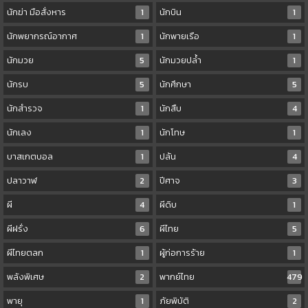
นักฆ่า มือสั่งหาร
1
นักบิน
1
นักพยากรณ์อากาศ
1
นักพายเรือ
1
นักมวย
5
นักมวยปล้ำ
1
นักรบ
5
นักศึกษา
5
นักสำรวจ
1
นักสืบ
4
นักเลง
1
นักโทษ
1
บาสเกตบอล
1
ปล้น
4
ปลาวาฬ
2
ปีศาจ
3
ผี
4
ผีดิบ
1
ผีฝรั่ง
6
ผีไทย
5
ผีไทยตลก
1
ผู้ก่อการร้าย
1
พลังพิเศษ
2
พากย์ไทย
479
พายุ
1
ภัยพิบัติ
2