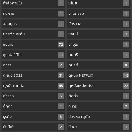
กำลังภายใน
1
ขโมย
1
คนหาย
1
ฆ่าตกรรม
1
จอมยุทธ
1
จักรวาล
1
ช่วยตัวประกัน
1
ซอมบี้
2
ซับไทย
72
ซามูไร
1
ซุปเปอร์ฮีโร่
19
ดนตรี
1
ดารา
2
ดูซีรี่ย์
36
ดูหนัง 2022
31
ดูหนัง NETFLIX
143
ดูหนังภาคต่อ
115
ดูหนังใหม่ชนโรง
22
ตำรวจ
5
ติดถ้ำ
1
ตุ๊กตา
1
ทหาร
7
ธุรกิจ
3
น้องหมา สุนัข
1
นักกีฬา
2
นักฆ่า
3