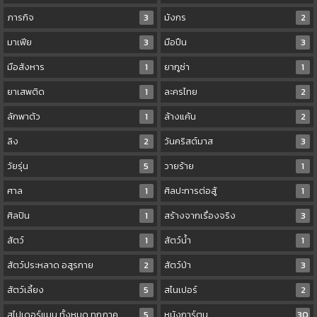
ภารกิจ
3
มังกร
2
มาเฟีย
3
มือปืน
3
มือสังหาร
1
ยากูซ่า
1
ยาเสพติด
1
ละครไทย
2
ลักพาตัว
1
ล้างแค้น
2
ลิง
2
วันคริสต์มาส
3
วัยรุ่น
5
วายร้าย
1
ศาล
1
ศิลปะการต่อสู้
1
ศิลปิน
1
สร้างจากเรื่องจริง
3
สัตว์
1
สัตว์น้ำ
1
สัตว์ประหลาด อสูรกาย
2
สัตว์ป่า
3
สัตว์เลี้ยง
5
สไนเปอร์
2
สไปเดอร์แมน ทั้งหมด ทุกภาค
5
หนังการ์ตูน
30