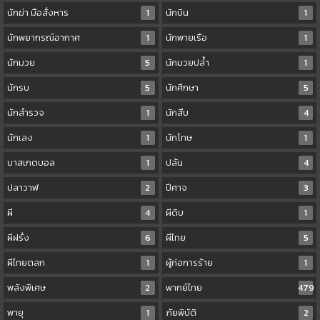
นักฆ่า มือสั่งหาร
1
นักบิน
1
นักพยากรณ์อากาศ
1
นักพายเรือ
1
นักมวย
5
นักมวยปล้ำ
1
นักรบ
5
นักศึกษา
5
นักสำรวจ
1
นักสืบ
4
นักเลง
1
นักโทษ
1
บาสเกตบอล
1
ปล้น
4
ปลาวาฬ
2
ปีศาจ
3
ผี
4
ผีดิบ
1
ผีฝรั่ง
6
ผีไทย
5
ผีไทยตลก
1
ผู้ก่อการร้าย
1
พลังพิเศษ
2
พากย์ไทย
479
พายุ
1
ภัยพิบัติ
2