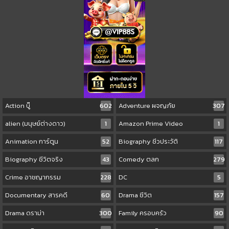
Action บู๊
602
Adventure ผจญภัย
307
alien (มนุษย์ต่างดาว)
1
Amazon Prime Video
1
Animation การ์ตูน
52
Biography ชีวประวัติ
117
Biography ชีวิตจริง
43
Comedy ตลก
279
Crime อาชญากรรม
228
DC
5
Documentary สารคดี
60
Drama ชีวิต
157
Drama ดราม่า
300
Family ครอบครัว
90