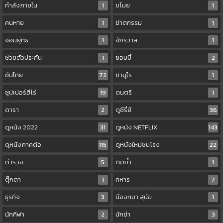
กำลังภายใน
1
ขโมย
1
คนหาย
1
ฆ่าตกรรม
1
จอมยุทธ
1
จักรวาล
1
ช่วยตัวประกัน
1
ซอมบี้
2
ซับไทย
72
ซามูไร
1
ซุปเปอร์ฮีโร่
19
ดนตรี
1
ดารา
2
ดูซีรี่ย์
36
ดูหนัง 2022
31
ดูหนัง NETFLIX
143
ดูหนังภาคต่อ
115
ดูหนังใหม่ชนโรง
22
ตำรวจ
5
ติดถ้ำ
1
ตุ๊กตา
1
ทหาร
7
ธุรกิจ
3
น้องหมา สุนัข
1
นักกีฬา
2
นักฆ่า
3