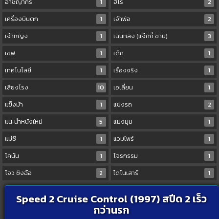
อาชญากร
1
ฮีโร่
2
เครื่องบินตก
1
เจ้าพ่อ
2
เจ้าหญิง
1
เฉินหลง (แจ๊กกี้ ชาน)
3
เชฟ
1
เด็ก
1
เทคโนโลยี
1
เรื่องจริง
1
เสียงโรง
10
เอเลี่ยน
1
แข็งม้า
1
แข่งรถ
2
แนะนำหนังใหม่
5
แมงมุม
1
แม่ชี
1
แวมไพร์
1
โคนัน
1
โจรกรรม
1
โจว ซิงฉือ
2
ไดโนเสาร์
1
Speed 2 Cruise Control (1997) สปีด 2 เร็ว
กว่านรก