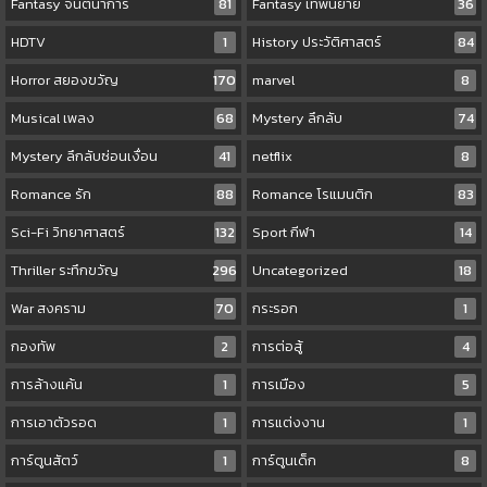
Fantasy จินตนาการ
81
Fantasy เทพนิยาย
36
HDTV
1
History ประวัติศาสตร์
84
Horror สยองขวัญ
170
marvel
8
Musical เพลง
68
Mystery ลึกลับ
74
Mystery ลึกลับซ่อนเงื่อน
41
netflix
8
Romance รัก
88
Romance โรแมนติก
83
Sci-Fi วิทยาศาสตร์
132
Sport กีฬา
14
Thriller ระทึกขวัญ
296
Uncategorized
18
War สงคราม
70
กระรอก
1
กองทัพ
2
การต่อสู้
4
การล้างแค้น
1
การเมือง
5
การเอาตัวรอด
1
การแต่งงาน
1
การ์ตูนสัตว์
1
การ์ตูนเด็ก
8