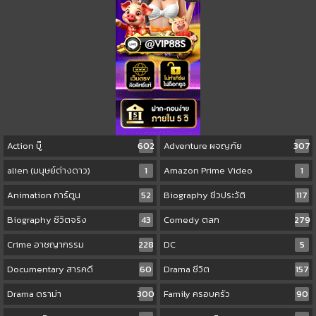
Action บู๊
602
Adventure ผจญภัย
307
alien (มนุษย์ต่างดาว)
1
Amazon Prime Video
1
Animation การ์ตูน
52
Biography ชีวประวัติ
117
Biography ชีวิตจริง
43
Comedy ตลก
279
Crime อาชญากรรม
228
DC
5
Documentary สารคดี
60
Drama ชีวิต
157
Drama ดราม่า
300
Family ครอบครัว
90