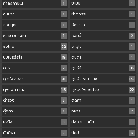
กำลังภายใน
1
ขโมย
1
คนหาย
1
ฆ่าตกรรม
1
จอมยุทธ
1
จักรวาล
1
ช่วยตัวประกัน
1
ซอมบี้
2
ซับไทย
72
ซามูไร
1
ซุปเปอร์ฮีโร่
19
ดนตรี
1
ดารา
2
ดูซีรี่ย์
36
ดูหนัง 2022
31
ดูหนัง NETFLIX
143
ดูหนังภาคต่อ
115
ดูหนังใหม่ชนโรง
22
ตำรวจ
5
ติดถ้ำ
1
ตุ๊กตา
1
ทหาร
7
ธุรกิจ
3
น้องหมา สุนัข
1
นักกีฬา
2
นักฆ่า
3