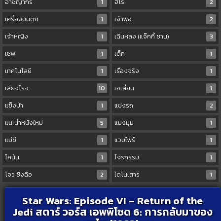
อาชญากร
1
ฮีโร่
2
เครื่องบินตก
1
เจ้าพ่อ
2
เจ้าหญิง
1
เฉินหลง (แจ๊กกี้ ชาน)
3
เชฟ
1
เด็ก
1
เทคโนโลยี
1
เรื่องจริง
1
เสียงโรง
10
เอเลี่ยน
1
แข็งม้า
1
แข่งรถ
2
แนะนำหนังใหม่
5
แมงมุม
1
แม่ชี
1
แวมไพร์
1
โคนัน
1
โจรกรรม
1
โจว ซิงฉือ
2
ไดโนเสาร์
1
Star Wars: Episode VI – Return of the
Jedi สตาร์ วอร์ส เอพพิโซด 6: การกลับมาของ