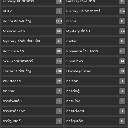
Fantasy จินตนาการ
81
Fantasy เทพนิยาย
36
HDTV
1
History ประวัติศาสตร์
84
Horror สยองขวัญ
170
marvel
8
Musical เพลง
68
Mystery ลึกลับ
74
Mystery ลึกลับซ่อนเงื่อน
41
netflix
8
Romance รัก
88
Romance โรแมนติก
83
Sci-Fi วิทยาศาสตร์
132
Sport กีฬา
14
Thriller ระทึกขวัญ
296
Uncategorized
18
War สงคราม
70
กระรอก
1
กองทัพ
2
การต่อสู้
4
การล้างแค้น
1
การเมือง
5
การเอาตัวรอด
1
การแต่งงาน
1
การ์ตูนสัตว์
1
การ์ตูนเด็ก
8