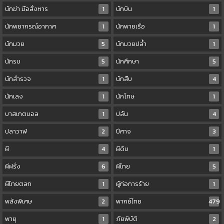
นักฆ่า มือสั่งหาร
1
นักบิน
1
นักพยากรณ์อากาศ
1
นักพายเรือ
1
นักมวย
5
นักมวยปล้ำ
1
นักรบ
5
นักศึกษา
5
นักสำรวจ
1
นักสืบ
4
นักเลง
1
นักโทษ
1
บาสเกตบอล
1
ปล้น
4
ปลาวาฬ
2
ปีศาจ
3
ผี
4
ผีดิบ
1
ผีฝรั่ง
6
ผีไทย
5
ผีไทยตลก
1
ผู้ก่อการร้าย
1
พลังพิเศษ
2
พากย์ไทย
479
พายุ
1
ภัยพิบัติ
2