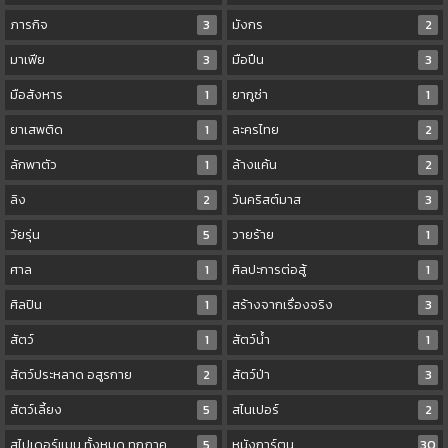
ภารกิจ
3
มังกร
2
มาเฟีย
3
มือปืน
3
มือสังหาร
1
ยากูซ่า
1
ยาเสพติด
1
ละครไทย
2
ลักพาตัว
1
ล้างแค้น
2
ลิง
2
วันคริสต์มาส
3
วัยรุ่น
5
วายร้าย
1
ศาล
1
ศิลปะการต่อสู้
1
ศิลปิน
1
สร้างจากเรื่องจริง
3
สัตว์
1
สัตว์น้ำ
1
สัตว์ประหลาด อสูรกาย
2
สัตว์ป่า
3
สัตว์เลี้ยง
5
สไนเปอร์
2
สไปเดอร์แมน ทั้งหมด ทุกภาค
5
หนังการ์ตูน
30