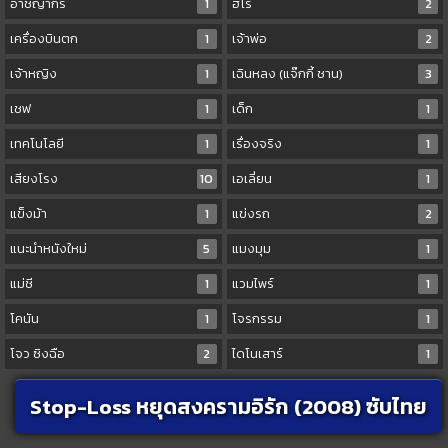
อาชญากร
1
ฮีโร่
2
เครื่องบินตก
1
เจ้าพ่อ
2
เจ้าหญิง
1
เฉินหลง (แจ๊กกี้ ชาน)
3
เชฟ
1
เด็ก
1
เทคโนโลยี
1
เรื่องจริง
1
เสียงโรง
10
เอเลี่ยน
1
แข็งม้า
1
แข่งรถ
2
แนะนำหนังใหม่
5
แมงมุม
1
แม่ชี
1
แวมไพร์
1
โคนัน
1
โจรกรรม
1
โจว ซิงฉือ
2
ไดโนเสาร์
1
Stop-Loss หยุดสงครามอิรัก (2008) ซับไทย