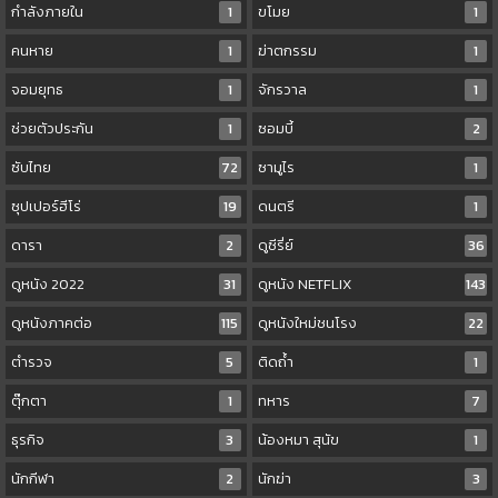
กำลังภายใน
1
ขโมย
1
คนหาย
1
ฆ่าตกรรม
1
จอมยุทธ
1
จักรวาล
1
ช่วยตัวประกัน
1
ซอมบี้
2
ซับไทย
72
ซามูไร
1
ซุปเปอร์ฮีโร่
19
ดนตรี
1
ดารา
2
ดูซีรี่ย์
36
ดูหนัง 2022
31
ดูหนัง NETFLIX
143
ดูหนังภาคต่อ
115
ดูหนังใหม่ชนโรง
22
ตำรวจ
5
ติดถ้ำ
1
ตุ๊กตา
1
ทหาร
7
ธุรกิจ
3
น้องหมา สุนัข
1
นักกีฬา
2
นักฆ่า
3