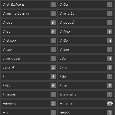
นักฆ่า มือสั่งหาร
1
นักบิน
1
นักพยากรณ์อากาศ
1
นักพายเรือ
1
นักมวย
5
นักมวยปล้ำ
1
นักรบ
5
นักศึกษา
5
นักสำรวจ
1
นักสืบ
4
นักเลง
1
นักโทษ
1
บาสเกตบอล
1
ปล้น
4
ปลาวาฬ
2
ปีศาจ
3
ผี
4
ผีดิบ
1
ผีฝรั่ง
6
ผีไทย
5
ผีไทยตลก
1
ผู้ก่อการร้าย
1
พลังพิเศษ
2
พากย์ไทย
479
พายุ
1
ภัยพิบัติ
2