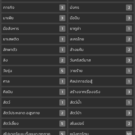
ภารกิจ
3
มังกร
2
มาเฟีย
3
มือปืน
3
มือสังหาร
1
ยากูซ่า
1
ยาเสพติด
1
ละครไทย
2
ลักพาตัว
1
ล้างแค้น
2
ลิง
2
วันคริสต์มาส
3
วัยรุ่น
5
วายร้าย
1
ศาล
1
ศิลปะการต่อสู้
1
ศิลปิน
1
สร้างจากเรื่องจริง
3
สัตว์
1
สัตว์น้ำ
1
สัตว์ประหลาด อสูรกาย
2
สัตว์ป่า
3
สัตว์เลี้ยง
5
สไนเปอร์
2
สไปเดอร์แมน ทั้งหมด ทุกภาค
5
หนังการ์ตูน
30