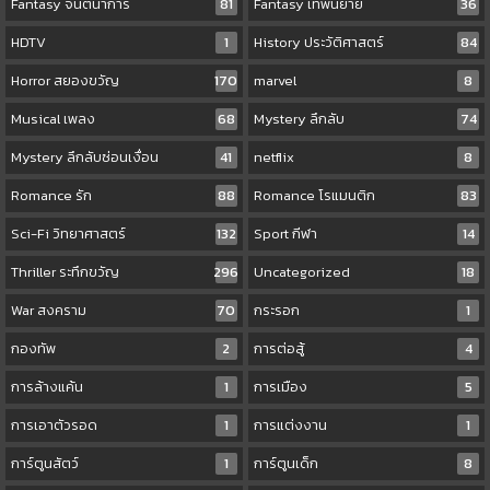
Fantasy จินตนาการ
81
Fantasy เทพนิยาย
36
HDTV
1
History ประวัติศาสตร์
84
Horror สยองขวัญ
170
marvel
8
Musical เพลง
68
Mystery ลึกลับ
74
Mystery ลึกลับซ่อนเงื่อน
41
netflix
8
Romance รัก
88
Romance โรแมนติก
83
Sci-Fi วิทยาศาสตร์
132
Sport กีฬา
14
Thriller ระทึกขวัญ
296
Uncategorized
18
War สงคราม
70
กระรอก
1
กองทัพ
2
การต่อสู้
4
การล้างแค้น
1
การเมือง
5
การเอาตัวรอด
1
การแต่งงาน
1
การ์ตูนสัตว์
1
การ์ตูนเด็ก
8