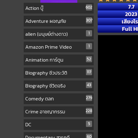
7.7
Action บู๊
602
2023
Adventure ผจญภัย
307
เสียงโ
Full H
alien (มนุษย์ต่างดาว)
1
Amazon Prime Video
1
Animation การ์ตูน
52
Biography ชีวประวัติ
117
Biography ชีวิตจริง
43
Comedy ตลก
279
Crime อาชญากรรม
228
DC
5
Documentary สารคดี
60