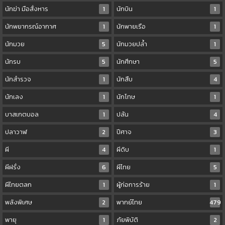
นักฆ่า มือสั่งหาร
1
นักบิน
1
นักพยากรณ์อากาศ
1
นักพายเรือ
1
นักมวย
5
นักมวยปล้ำ
1
นักรบ
5
นักศึกษา
5
นักสำรวจ
1
นักสืบ
4
นักเลง
1
นักโทษ
1
บาสเกตบอล
1
ปล้น
4
ปลาวาฬ
2
ปีศาจ
3
ผี
4
ผีดิบ
1
ผีฝรั่ง
6
ผีไทย
5
ผีไทยตลก
1
ผู้ก่อการร้าย
1
พลังพิเศษ
2
พากย์ไทย
479
พายุ
1
ภัยพิบัติ
2