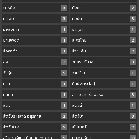
ภารกิจ
3
มังกร
2
มาเฟีย
3
มือปืน
3
มือสังหาร
1
ยากูซ่า
1
ยาเสพติด
1
ละครไทย
2
ลักพาตัว
1
ล้างแค้น
2
ลิง
2
วันคริสต์มาส
3
วัยรุ่น
5
วายร้าย
1
ศาล
1
ศิลปะการต่อสู้
1
ศิลปิน
1
สร้างจากเรื่องจริง
3
สัตว์
1
สัตว์น้ำ
1
สัตว์ประหลาด อสูรกาย
2
สัตว์ป่า
3
สัตว์เลี้ยง
5
สไนเปอร์
2
สไปเดอร์แมน ทั้งหมด ทุกภาค
5
หนังการ์ตูน
30