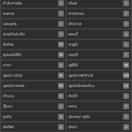
กำลังภายใน
1
ขโมย
1
คนหาย
1
ฆ่าตกรรม
1
จอมยุทธ
1
จักรวาล
1
ช่วยตัวประกัน
1
ซอมบี้
2
ซับไทย
72
ซามูไร
1
ซุปเปอร์ฮีโร่
19
ดนตรี
1
ดารา
2
ดูซีรี่ย์
36
ดูหนัง 2022
31
ดูหนัง NETFLIX
143
ดูหนังภาคต่อ
115
ดูหนังใหม่ชนโรง
22
ตำรวจ
5
ติดถ้ำ
1
ตุ๊กตา
1
ทหาร
7
ธุรกิจ
3
น้องหมา สุนัข
1
นักกีฬา
2
นักฆ่า
3