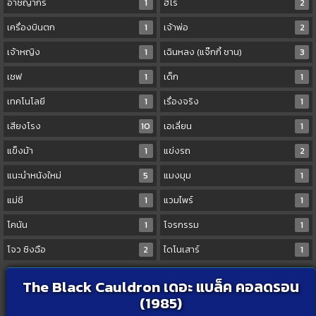
อาชญากร
1
ฮีโร่
2
เครื่องบินตก
1
เจ้าพ่อ
2
เจ้าหญิง
1
เฉินหลง (แจ๊กกี้ ชาน)
3
เชฟ
1
เด็ก
1
เทคโนโลยี
1
เรื่องจริง
1
เสียงโรง
10
เอเลี่ยน
1
แข็งม้า
1
แข่งรถ
2
แนะนำหนังใหม่
5
แมงมุม
1
แม่ชี
1
แวมไพร์
1
โคนัน
1
โจรกรรม
1
โจว ซิงฉือ
2
ไดโนเสาร์
1
The Black Cauldron เดอะ แบล็ค คอลดรอน
(1985)