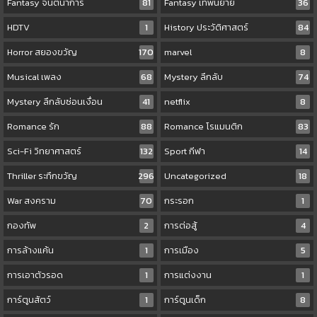
Fantasy จินตนาการ
81
Fantasy เทพนิยาย
36
HDTV
1
History ประวัติศาสตร์
84
Horror สยองขวัญ
170
marvel
8
Musical เพลง
68
Mystery ลึกลับ
74
Mystery ลึกลับซ่อนเงื่อน
41
netflix
8
Romance รัก
88
Romance โรแมนติก
83
Sci-Fi วิทยาศาสตร์
132
Sport กีฬา
14
Thriller ระทึกขวัญ
296
Uncategorized
18
War สงคราม
70
กระรอก
1
กองทัพ
2
การต่อสู้
4
การล้างแค้น
1
การเมือง
5
การเอาตัวรอด
1
การแต่งงาน
1
การ์ตูนสัตว์
1
การ์ตูนเด็ก
8