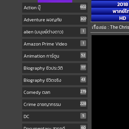
2018
Action บู๊
602
พากย์ไ
HD
Adventure ผจญภัย
307
เรื่องย่อ : The Ch
alien (มนุษย์ต่างดาว)
1
Amazon Prime Video
1
Animation การ์ตูน
52
Biography ชีวประวัติ
117
Biography ชีวิตจริง
43
Comedy ตลก
279
Crime อาชญากรรม
228
DC
5
Documentary สารคดี
60