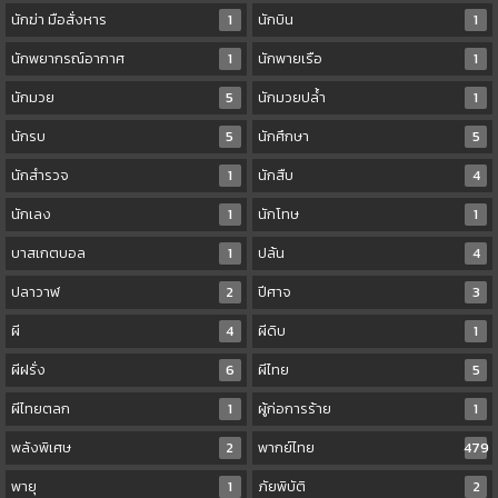
นักฆ่า มือสั่งหาร
1
นักบิน
1
นักพยากรณ์อากาศ
1
นักพายเรือ
1
นักมวย
5
นักมวยปล้ำ
1
นักรบ
5
นักศึกษา
5
นักสำรวจ
1
นักสืบ
4
นักเลง
1
นักโทษ
1
บาสเกตบอล
1
ปล้น
4
ปลาวาฬ
2
ปีศาจ
3
ผี
4
ผีดิบ
1
ผีฝรั่ง
6
ผีไทย
5
ผีไทยตลก
1
ผู้ก่อการร้าย
1
พลังพิเศษ
2
พากย์ไทย
479
พายุ
1
ภัยพิบัติ
2