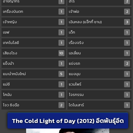
อาชญากร
1
ฮีโร่
2
เครื่องบินตก
1
เจ้าพ่อ
2
เจ้าหญิง
1
เฉินหลง (แจ๊กกี้ ชาน)
3
เชฟ
1
เด็ก
1
เทคโนโลยี
1
เรื่องจริง
1
เสียงโรง
10
เอเลี่ยน
1
แข็งม้า
1
แข่งรถ
2
แนะนำหนังใหม่
5
แมงมุม
1
แม่ชี
1
แวมไพร์
1
โคนัน
1
โจรกรรม
1
โจว ซิงฉือ
2
ไดโนเสาร์
1
The Cold Light of Day (2012) อึดพันธุ์อึด