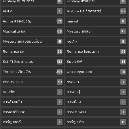
Fantasy จินตนาการ
81
Fantasy เทพนิยาย
36
HDTV
1
History ประวัติศาสตร์
84
Horror สยองขวัญ
170
marvel
8
Musical เพลง
68
Mystery ลึกลับ
74
Mystery ลึกลับซ่อนเงื่อน
41
netflix
8
Romance รัก
88
Romance โรแมนติก
83
Sci-Fi วิทยาศาสตร์
132
Sport กีฬา
14
Thriller ระทึกขวัญ
296
Uncategorized
18
War สงคราม
70
กระรอก
1
กองทัพ
2
การต่อสู้
4
การล้างแค้น
1
การเมือง
5
การเอาตัวรอด
1
การแต่งงาน
1
การ์ตูนสัตว์
1
การ์ตูนเด็ก
8