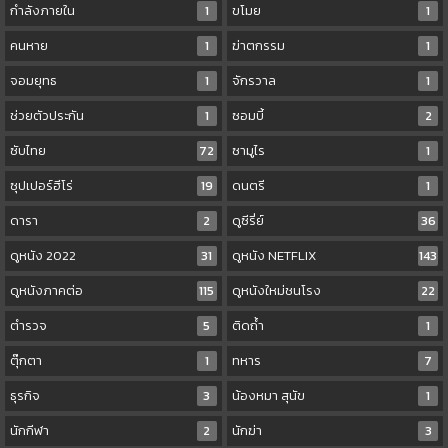
กำลังภายใน
1
ขโมย
1
คนหาย
1
ฆ่าตกรรม
1
จอมยุทธ
1
จักรวาล
1
ช่วยตัวประกัน
1
ซอมบี้
2
ซับไทย
72
ซามูไร
1
ซุปเปอร์ฮีโร่
19
ดนตรี
1
ดารา
2
ดูซีรี่ย์
36
ดูหนัง 2022
31
ดูหนัง NETFLIX
143
ดูหนังภาคต่อ
115
ดูหนังใหม่ชนโรง
22
ตำรวจ
5
ติดถ้ำ
1
ตุ๊กตา
1
ทหาร
7
ธุรกิจ
3
น้องหมา สุนัข
1
นักกีฬา
2
นักฆ่า
3