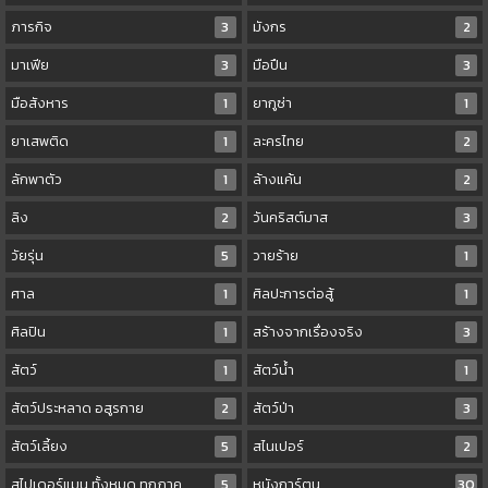
ภารกิจ
3
มังกร
2
มาเฟีย
3
มือปืน
3
มือสังหาร
1
ยากูซ่า
1
ยาเสพติด
1
ละครไทย
2
ลักพาตัว
1
ล้างแค้น
2
ลิง
2
วันคริสต์มาส
3
วัยรุ่น
5
วายร้าย
1
ศาล
1
ศิลปะการต่อสู้
1
ศิลปิน
1
สร้างจากเรื่องจริง
3
สัตว์
1
สัตว์น้ำ
1
สัตว์ประหลาด อสูรกาย
2
สัตว์ป่า
3
สัตว์เลี้ยง
5
สไนเปอร์
2
สไปเดอร์แมน ทั้งหมด ทุกภาค
5
หนังการ์ตูน
30