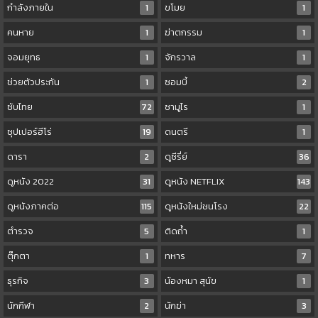
กำลังภายใน
1
ขโมย
1
คนหาย
1
ฆ่าตกรรม
1
จอมยุทธ
1
จักรวาล
1
ช่วยตัวประกัน
1
ซอมบี้
2
ซับไทย
72
ซามูไร
1
ซุปเปอร์ฮีโร่
19
ดนตรี
1
ดารา
2
ดูซีรี่ย์
36
ดูหนัง 2022
31
ดูหนัง NETFLIX
143
ดูหนังภาคต่อ
115
ดูหนังใหม่ชนโรง
22
ตำรวจ
5
ติดถ้ำ
1
ตุ๊กตา
1
ทหาร
7
ธุรกิจ
3
น้องหมา สุนัข
1
นักกีฬา
2
นักฆ่า
3