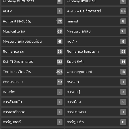
Fantasy จินตนาการ
81
Fantasy เทพนิยาย
36
HDTV
1
History ประวัติศาสตร์
84
Horror สยองขวัญ
170
marvel
8
Musical เพลง
68
Mystery ลึกลับ
74
Mystery ลึกลับซ่อนเงื่อน
41
netflix
8
Romance รัก
88
Romance โรแมนติก
83
Sci-Fi วิทยาศาสตร์
132
Sport กีฬา
14
Thriller ระทึกขวัญ
296
Uncategorized
18
War สงคราม
70
กระรอก
1
กองทัพ
2
การต่อสู้
4
การล้างแค้น
1
การเมือง
5
การเอาตัวรอด
1
การแต่งงาน
1
การ์ตูนสัตว์
1
การ์ตูนเด็ก
8