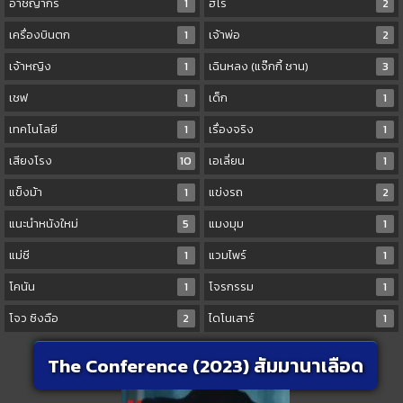
อาชญากร
1
ฮีโร่
2
เครื่องบินตก
1
เจ้าพ่อ
2
เจ้าหญิง
1
เฉินหลง (แจ๊กกี้ ชาน)
3
เชฟ
1
เด็ก
1
เทคโนโลยี
1
เรื่องจริง
1
เสียงโรง
10
เอเลี่ยน
1
แข็งม้า
1
แข่งรถ
2
แนะนำหนังใหม่
5
แมงมุม
1
แม่ชี
1
แวมไพร์
1
โคนัน
1
โจรกรรม
1
โจว ซิงฉือ
2
ไดโนเสาร์
1
The Conference (2023) สัมมานาเลือด