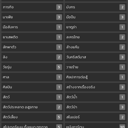
ภารกิจ
3
มังกร
2
มาเฟีย
3
มือปืน
3
มือสังหาร
1
ยากูซ่า
1
ยาเสพติด
1
ละครไทย
2
ลักพาตัว
1
ล้างแค้น
2
ลิง
2
วันคริสต์มาส
3
วัยรุ่น
5
วายร้าย
1
ศาล
1
ศิลปะการต่อสู้
1
ศิลปิน
1
สร้างจากเรื่องจริง
3
สัตว์
1
สัตว์น้ำ
1
สัตว์ประหลาด อสูรกาย
2
สัตว์ป่า
3
สัตว์เลี้ยง
5
สไนเปอร์
2
สไปเดอร์แมน ทั้งหมด ทุกภาค
5
หนังการ์ตูน
30