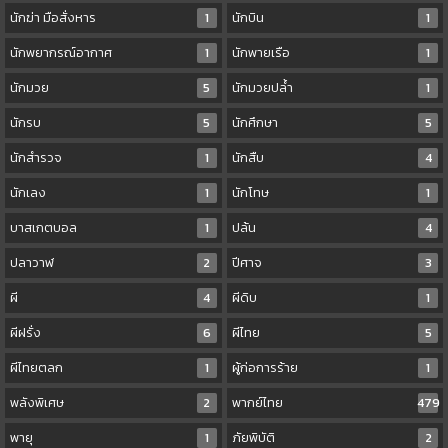
นักฆ่า มือสั่งหาร
1
นักบิน
1
นักพยากรณ์อากาศ
1
นักพายเรือ
1
นักมวย
5
นักมวยปล้ำ
1
นักรบ
5
นักศึกษา
5
นักสำรวจ
1
นักสืบ
4
นักเลง
1
นักโทษ
1
บาสเกตบอล
1
ปล้น
4
ปลาวาฬ
2
ปีศาจ
3
ผี
4
ผีดิบ
1
ผีฝรั่ง
6
ผีไทย
5
ผีไทยตลก
1
ผู้ก่อการร้าย
1
พลังพิเศษ
2
พากย์ไทย
479
พายุ
1
ภัยพิบัติ
2