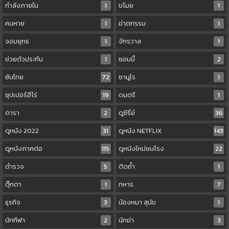
กำลังภายใน
1
ขโมย
1
คนหาย
1
ฆ่าตกรรม
1
จอมยุทธ
1
จักรวาล
1
ช่วยตัวประกัน
1
ซอมบี้
2
ซับไทย
72
ซามูไร
1
ซุปเปอร์ฮีโร่
19
ดนตรี
1
ดารา
2
ดูซีรี่ย์
36
ดูหนัง 2022
31
ดูหนัง NETFLIX
143
ดูหนังภาคต่อ
115
ดูหนังใหม่ชนโรง
22
ตำรวจ
5
ติดถ้ำ
1
ตุ๊กตา
1
ทหาร
7
ธุรกิจ
3
น้องหมา สุนัข
1
นักกีฬา
2
นักฆ่า
3