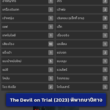
อาชญากร
1
ฮีโร่
2
เครื่องบินตก
1
เจ้าพ่อ
2
เจ้าหญิง
1
เฉินหลง (แจ๊กกี้ ชาน)
3
เชฟ
1
เด็ก
1
เทคโนโลยี
1
เรื่องจริง
1
เสียงโรง
10
เอเลี่ยน
1
แข็งม้า
1
แข่งรถ
2
แนะนำหนังใหม่
5
แมงมุม
1
แม่ชี
1
แวมไพร์
1
โคนัน
1
โจรกรรม
1
โจว ซิงฉือ
2
ไดโนเสาร์
1
The Devil on Trial (2023) พิพากษาปีศาจ