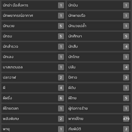
นักฆ่า มือสั่งหาร
1
นักบิน
1
นักพยากรณ์อากาศ
1
นักพายเรือ
1
นักมวย
5
นักมวยปล้ำ
1
นักรบ
5
นักศึกษา
5
นักสำรวจ
1
นักสืบ
4
นักเลง
1
นักโทษ
1
บาสเกตบอล
1
ปล้น
4
ปลาวาฬ
2
ปีศาจ
3
ผี
4
ผีดิบ
1
ผีฝรั่ง
6
ผีไทย
5
ผีไทยตลก
1
ผู้ก่อการร้าย
1
พลังพิเศษ
2
พากย์ไทย
479
พายุ
1
ภัยพิบัติ
2