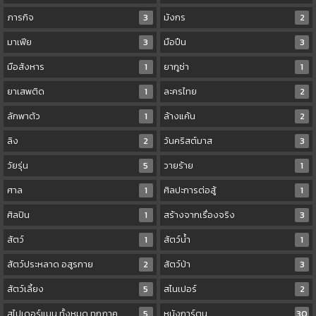
ภารกิจ
3
มังกร
2
มาเฟีย
3
มือปืน
3
มือสังหาร
1
ยากูซ่า
1
ยาเสพติด
1
ละครไทย
2
ลักพาตัว
1
ล้างแค้น
2
ลิง
2
วันคริสต์มาส
3
วัยรุ่น
5
วายร้าย
1
ศาล
1
ศิลปะการต่อสู้
1
ศิลปิน
1
สร้างจากเรื่องจริง
3
สัตว์
1
สัตว์น้ำ
1
สัตว์ประหลาด อสูรกาย
2
สัตว์ป่า
3
สัตว์เลี้ยง
5
สไนเปอร์
2
สไปเดอร์แมน ทั้งหมด ทุกภาค
5
หนังการ์ตูน
30