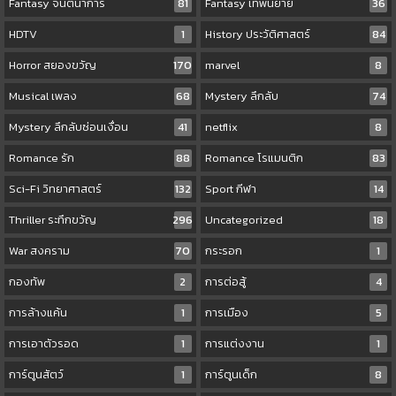
Fantasy จินตนาการ
81
Fantasy เทพนิยาย
36
HDTV
1
History ประวัติศาสตร์
84
Horror สยองขวัญ
170
marvel
8
Musical เพลง
68
Mystery ลึกลับ
74
Mystery ลึกลับซ่อนเงื่อน
41
netflix
8
Romance รัก
88
Romance โรแมนติก
83
Sci-Fi วิทยาศาสตร์
132
Sport กีฬา
14
Thriller ระทึกขวัญ
296
Uncategorized
18
War สงคราม
70
กระรอก
1
กองทัพ
2
การต่อสู้
4
การล้างแค้น
1
การเมือง
5
การเอาตัวรอด
1
การแต่งงาน
1
การ์ตูนสัตว์
1
การ์ตูนเด็ก
8