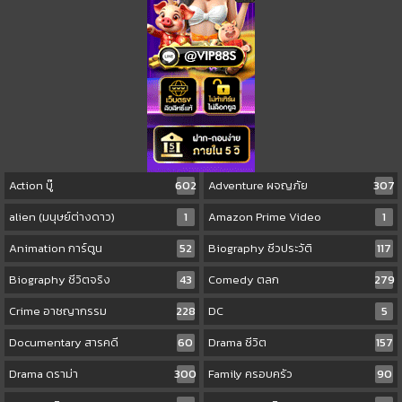
Action บู๊
602
Adventure ผจญภัย
307
alien (มนุษย์ต่างดาว)
1
Amazon Prime Video
1
Animation การ์ตูน
52
Biography ชีวประวัติ
117
Biography ชีวิตจริง
43
Comedy ตลก
279
Crime อาชญากรรม
228
DC
5
Documentary สารคดี
60
Drama ชีวิต
157
Drama ดราม่า
300
Family ครอบครัว
90